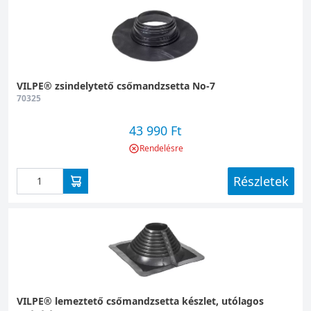
VILPE® zsindelytető csőmandzsetta No-7
70325
43 990 Ft
Rendelésre
Részletek
VILPE® lemeztető csőmandzsetta készlet, utólagos