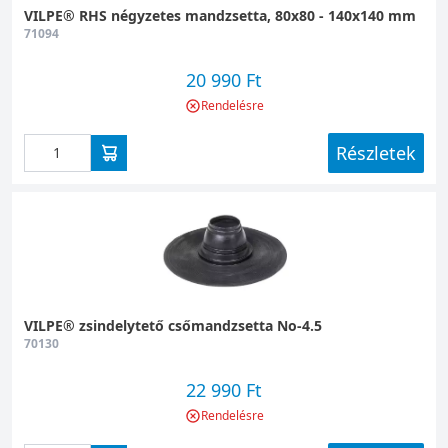
VILPE® RHS négyzetes mandzsetta, 80x80 - 140x140 mm
71094
20 990 Ft
Rendelésre
Részletek
VILPE® zsindelytető csőmandzsetta No-4.5
70130
22 990 Ft
Rendelésre