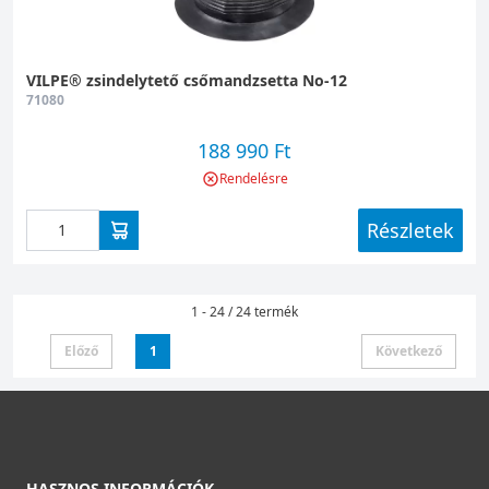
VILPE® zsindelytető csőmandzsetta No-12
71080
188 990 Ft
Rendelésre
Részletek
1 - 24 / 24 termék
Előző
1
Következő
HASZNOS INFORMÁCIÓK