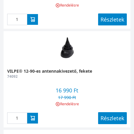
vásárláshoz kapcsolattartói adatokat kell
Rendelésre
megadni, és előre utalással vagy utánvéttel
fizethetünk. Ha telefonon adjuk le
Részletek
megrendelésünket, utánvéttel a
futárszolgálatnál lehet majd rendezni azt.
Ha megtalálta, amit keres, ne habozzon,
rendeljen most, és vegye birtokba minél
hamarabb a kiválasztott antenna- és
csőátvezető elemet!
VILPE® 12-90-es antennakivezető, fekete
74092
16 990 Ft
17 990 Ft
Rendelésre
Részletek