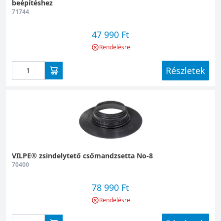
beépítéshez
71744
47 990 Ft
Rendelésre
Részletek
VILPE® zsindelytető csőmandzsetta No-8
70400
78 990 Ft
Rendelésre