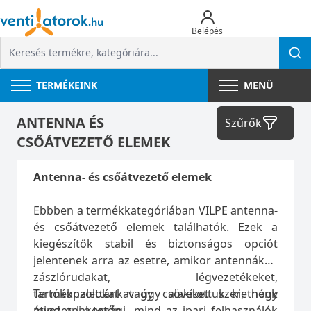
Belépés
TERMÉKEINK
MENÜ
ANTENNA ÉS
Szűrők
CSŐÁTVEZETŐ ELEMEK
Antenna- és csőátvezető elemek
Ebbben a termékkategóriában VILPE antenna-
és csőátvezető elemek találhatók. Ezek a
kiegészítők stabil és biztonságos opciót
jelentenek arra az esetre, amikor antennákat,
zászlórudakat, légvezetékeket,
tartókonzolokat vagy csöveket szeretnénk
Termékpalettánkat úgy alakítottuk ki, hogy
átvezetni a tetőn.
mind a lakossági, mind az ipari felhasználók