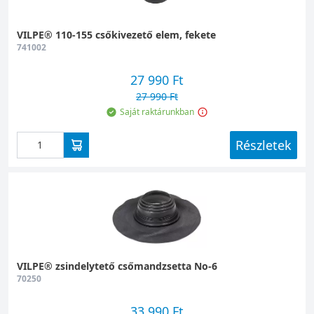
VILPE® 110-155 csőkivezető elem, fekete
741002
27 990 Ft
27 990 Ft
Saját raktárunkban
Részletek
VILPE® zsindelytető csőmandzsetta No-6
70250
33 990 Ft