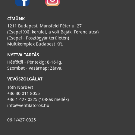
CÍMÜNK
1211 Budapest, Mansfeld Péter u. 27
(Csepel XXI. kerület, a volt Bajáki Ferenc utca)
(Csepel - Posztógyár területén)
Multikomplex Budapest Kft.
NYITVA TARTÁS
Hétfőtől - Péntekig: 8-16-ig,
Szombat - Vasárnap: Zárva.
VEVŐSZOLGÁLAT
Tóth Norbert
+36 30 011 8055
+36 1 427 0325 (108-as mellék)
info@ventilatorok.hu
06-1/427-0325