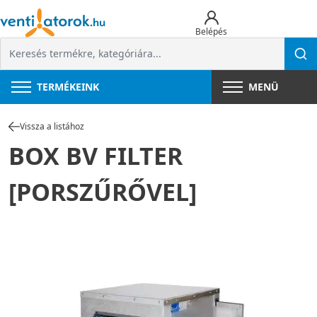
Belépés
TERMÉKEINK
MENÜ
Vissza a listához
BOX BV FILTER
[PORSZŰRŐVEL]