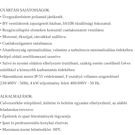
GYÁRTÁSI SAJÁTOSSÁGOK:
• Üvegszálerősített poliamid járókerék.
• BV ventilátorok zajszigetelt házban, bS1D0 tűzállósági fokozattal.
• Rezgéscsillapító elemeken keresztül csatlakoztatott ventilátor.
•
Motorral, ékszíjjal, tárcsákkal szállítva.
• Csatlakozógaratot tartalmazza.
• A hatékonyság optimalizálása, valamint a turbulencia minimalizálása érdekében
belépő oldali terelőlemezzel szerelve.
• Szívó és nyomó oldalon elhelyezett tisztítható, szükég esetén cserélhető G4-es
szűrőkkel a könnyebb karbantartás érdekében.
• Háromfázisú motor IP-55 védelemmel, F osztályú villamos szigeteléssel
230/400V - 50Hz, 4 kW teljesítmény felett 400/690V - 50 Hz.
ALKALMAZÁSOK:
Csővezetékbe telepíthető, kültérre és beltérre egyaránt elhelyezhető, az alábbi
feladatokra tervezve:
• Épületek és ipari létesítmények légcseréje.
• Ipari és professzionális konyhai elszívás.
• Maximum üzemi hőmérséklet: 60ºC.