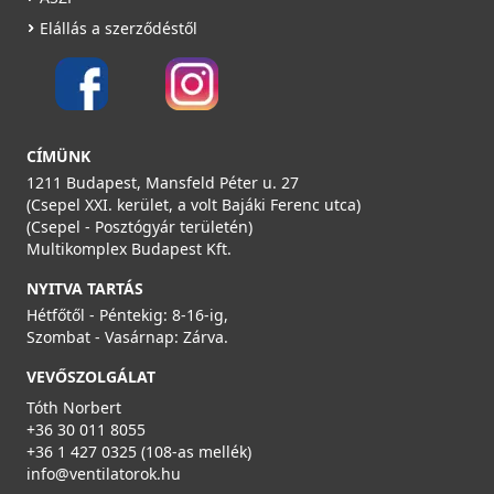
Elállás a szerződéstől
CÍMÜNK
1211 Budapest, Mansfeld Péter u. 27
(Csepel XXI. kerület, a volt Bajáki Ferenc utca)
(Csepel - Posztógyár területén)
Multikomplex Budapest Kft.
NYITVA TARTÁS
Hétfőtől - Péntekig: 8-16-ig,
Szombat - Vasárnap: Zárva.
VEVŐSZOLGÁLAT
Tóth Norbert
+36 30 011 8055
+36 1 427 0325 (108-as mellék)
info@ventilatorok.hu