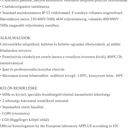
• Cserélhető panelek, melyek különböző ventilátor beépítési pozíciót biztosítanak
• Csatlakozógaratot tartalmazza.
• Standard aszinkronmotor IP-55 védelemmel, F osztályú villamos szigeteléssel.
Háromfázisú motor 230/400V-50Hz 4kW teljesítményig, valamint 400/690V -
50Hz magasabb teljesítmény esetében.
ALKALMAZÁSOK:
Csővezetékbe telepíthető, kültérre és beltérre egyaránt elhelyezhető, az alábbi
feladatokra tervezve:
• Füstelszívás vészhelyzet esetén (motor a veszélyes övezeten kívül), 400ºC/2h
tanúsítvánnyal.
• Ipari és professzionális konyhai elszívás.
• Maximum üzemi hőmérséklet: szállított levegő: 130ºC, környezeti hőm.: 60ºC
KÜLÖN RENDELÉSRE:
• 60Hz-es kivitel, speciális feszültségről történő üzemeltetés lehetősége.
• 2 sebességi fokozattal rendelkező motorral.
• Standardtól eltérő házállás:
- LG90 (vízszintes)
- LG0 (függőleges kilépő oldal)
Official homologation by the European laboratory APPLUS according to EN