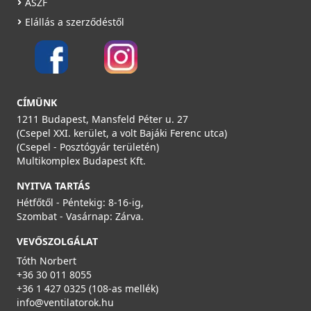
ÁSZF
Elállás a szerződéstől
CÍMÜNK
1211 Budapest, Mansfeld Péter u. 27
(Csepel XXI. kerület, a volt Bajáki Ferenc utca)
(Csepel - Posztógyár területén)
Multikomplex Budapest Kft.
NYITVA TARTÁS
Hétfőtől - Péntekig: 8-16-ig,
Szombat - Vasárnap: Zárva.
VEVŐSZOLGÁLAT
Tóth Norbert
+36 30 011 8055
+36 1 427 0325 (108-as mellék)
info@ventilatorok.hu