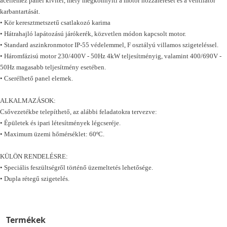
acéllemez panel kivitel, mely megkönnyíti a motor hozzáférését és a ventilátor
karbantartását.
• Kör keresztmetszetű csatlakozó karima
• Hátrahajló lapátozású járókerék, közvetlen módon kapcsolt motor.
• Standard aszinkronmotor IP-55 védelemmel, F osztályú villamos szigeteléssel.
• Háromfázisú motor 230/400V - 50Hz 4kW teljesítményig, valamint 400/690V -
50Hz magasabb teljesítmény esetében.
• Cserélhető panel elemek.
ALKALMAZÁSOK:
Csővezetékbe telepíthető, az alábbi feladatokra tervezve:
• Épületek és ipari létesítmények légcseréje.
• Maximum üzemi hőmérséklet: 60ºC.
KÜLÖN RENDELÉSRE:
• Speciális feszültségről történő üzemeltetés lehetősége.
• Dupla rétegű szigetelés.
Termékek