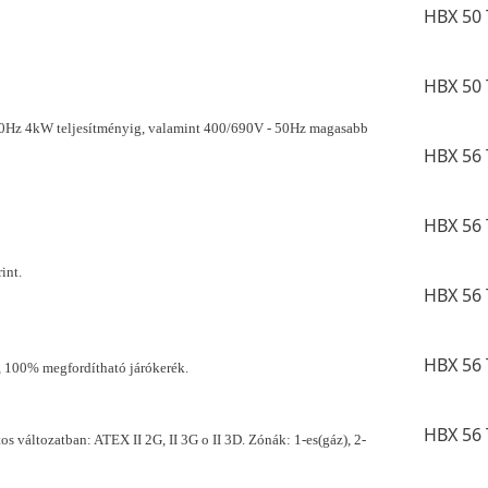
HBX 50 
HBX 50 
50Hz 4kW teljesítményig, valamint 400/690V - 50Hz magasabb
HBX 56 
HBX 56 
int.
HBX 56 
HBX 56 
a), 100% megfordítható járókerék.
HBX 56 
os változatban: ATEX II 2G, II 3G o II 3D. Zónák: 1-es(gáz), 2-