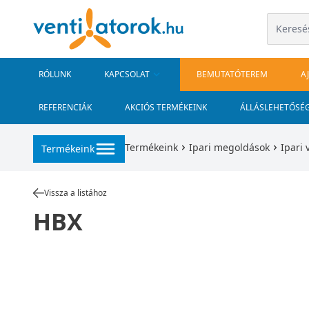
RÓLUNK
KAPCSOLAT
BEMUTATÓTEREM
A
REFERENCIÁK
AKCIÓS TERMÉKEINK
ÁLLÁSLEHETŐSÉ
Termékeink
Ipari megoldások
Ipari 
Termékeink
Vissza a listához
HBX