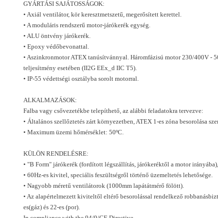
GYÁRTÁSI SAJÁTOSSÁGOK:
• Axiál ventilátor, kör keresztmetszetű, megerősített kerettel.
• A moduláris rendszerű motor-járókerék egység.
• ALU öntvény járókerék.
• Epoxy védőbevonattal.
• Aszinkronmotor ATEX tanúsítvánnyal. Háromfázisú motor 230/400V - 
teljesítmény esetében (II2G EEx_d IIC T5).
• IP-55 védettségi osztályba sorolt motorral.
ALKALMAZÁSOK:
Falba vagy csővezetékbe telepíthető, az alábbi feladatokra tervezve:
• Általános szellőztetés zárt környezetben, ATEX 1-es zóna besorolása szer
• Maximum üzemi hőmérséklet: 50ºC.
KÜLÖN RENDELÉSRE:
• "B Form" járókerék (fordított légszállítás, járókeréktől a motor irányáb
• 60Hz-es kivitel, speciális feszültségről történő üzemeltetés lehetősége.
• Nagyobb méretű ventilátorok (1000mm lapátátmérő fölött).
• Az alapértelmezett kiviteltől eltérő besorolással rendelkező robbanásbizt
es(gáz) és 22-es (por).
In compliance with the 94/9/CE Directive.