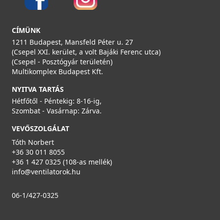
CÍMÜNK
1211 Budapest, Mansfeld Péter u. 27
(Csepel XXI. kerület, a volt Bajáki Ferenc utca)
(Csepel - Posztógyár területén)
Multikomplex Budapest Kft.
NYITVA TARTÁS
Hétfőtől - Péntekig: 8-16-ig,
Szombat - Vasárnap: Zárva.
VEVŐSZOLGÁLAT
Tóth Norbert
+36 30 011 8055
+36 1 427 0325 (108-as mellék)
info@ventilatorok.hu
06-1/427-0325