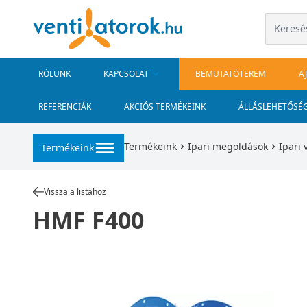
RÓLUNK
KAPCSOLAT
BEMUTATÓTEREM
A
REFERENCIÁK
AKCIÓS TERMÉKEINK
ÁLLÁSLEHETŐSÉ
Termékeink
Ipari megoldások
Ipari 
Termékeink
Vissza a listához
HMF F400