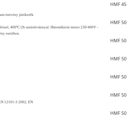
HMF 45 
ium öntvény járókerék.
HMF 50 
eléssel, 400ºC/2h tanúsítvánnyal. Háromfázisú motor 230/400V -
ény esetében.
HMF 50 
HMF 50 
HMF 50 
HMF 50 
 EN 12101-3:2002, EN
HMF 50 