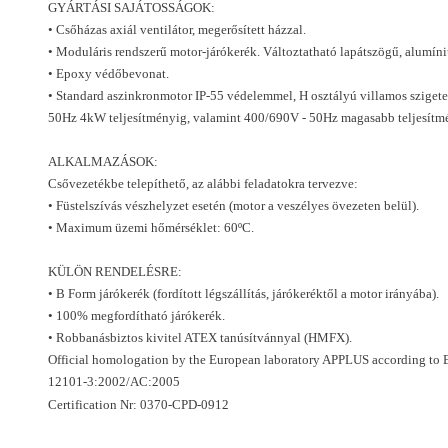
GYÁRTÁSI SAJÁTOSSÁGOK:
• Csőházas axiál ventilátor, megerősített házzal.
• Moduláris rendszerű motor-járókerék. Változtatható lapátszögű, alumín
• Epoxy védőbevonat.
• Standard aszinkronmotor IP-55 védelemmel, H osztályú villamos sziget
50Hz 4kW teljesítményig, valamint 400/690V - 50Hz magasabb teljesítm
ALKALMAZÁSOK:
Csővezetékbe telepíthető, az alábbi feladatokra tervezve:
• Füstelszívás vészhelyzet esetén (motor a veszélyes övezeten belül).
• Maximum üzemi hőmérséklet: 60ºC.
KÜLÖN RENDELÉSRE:
• B Form járókerék (fordított légszállítás, járókeréktől a motor irányába).
• 100% megfordítható járókerék.
• Robbanásbiztos kivitel ATEX tanúsítvánnyal (HMFX).
Official homologation by the European laboratory APPLUS according to
12101-3:2002/AC:2005
Certification Nr: 0370-CPD-0912