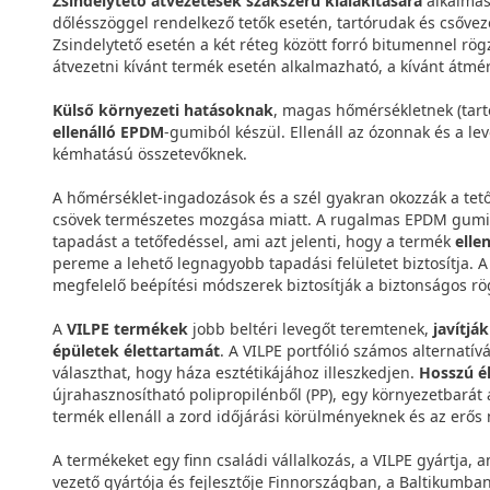
Zsindelytető átvezetések szakszerű kialakítására
alkalmas 
dőlésszöggel rendelkező tetők esetén, tartórudak és csőveze
Zsindelytető esetén a két réteg között forró bitumennel rög
átvezetni kívánt termék esetén alkalmazható, a kívánt átmé
Külső környezeti hatásoknak
, magas hőmérsékletnek (tart
ellenálló EPDM
-gumiból készül. Ellenáll az ózonnak és a 
kémhatású összetevőknek.
A hőmérséklet-ingadozások és a szél gyakran okozzák a tető
csövek természetes mozgása miatt. A rugalmas EPDM gumi a
tapadást a tetőfedéssel, ami azt jelenti, hogy a termék
elle
pereme a lehető legnagyobb tapadási felületet biztosítja. 
megfelelő beépítési módszerek biztosítják a biztonságos rög
A
VILPE termékek
jobb beltéri levegőt teremtenek,
javítjá
épületek élettartamát
. A VILPE portfólió számos alternatív
választhat, hogy háza esztétikájához illeszkedjen.
Hosszú é
újrahasznosítható polipropilénből (PP), egy környezetbarát
termék ellenáll a zord időjárási körülményeknek és az erős
A termékeket egy finn családi vállalkozás, a VILPE gyártja, 
vezető gyártója és fejlesztője Finnországban, a Baltikumb