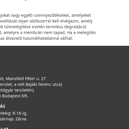
ajokat vagy egyéb szennyeződéseket, amelyeket
volítását olyan oldószerrel kell elvégezni, amely
k túlmelegítése esetén termikus degradáció
het, amelyre a membrán nem tapad. Ha a melegítés
az átvezető használhatatlanná válhat.
t, Mansfeld Péter u. 27
kerület, a volt Bajáki Ferenc utca)
ztógyár területén)
 Budapest Kft.
TÁS
ntekig: 8-16-ig,
sárnap: Zárva.