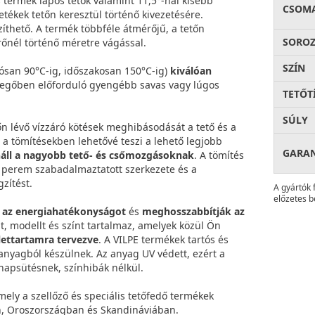
termék lapos tetők valamint 11,5°-nál kisebb
CSOM
tékek tetőn keresztül történő kivezetésére.
zíthető. A termék többféle átmérőjű, a tetőn
SOROZ
rőnél történő méretre vágással.
SZÍN
ósan 90°C-ig, időszakosan 150°C-ig)
kiválóan
levegőben előforduló gyengébb savas vagy lúgos
TETŐT
SÚLY
n lévő vízzáró kötések meghibásodását a tető és a
 tömítésekben lehetővé teszi a lehető legjobb
GARA
náll a nagyobb tető- és csőmozgásoknak
. A tömítés
A perem szabadalmaztatott szerkezete és a
zítést.
A gyártók 
előzetes b
k az energiahatékonyságot
és
meghosszabbítják az
át, modellt és színt tartalmaz, amelyek közül Ön
lettartamra tervezve
. A VILPE termékek tartós és
 anyagból készülnek. Az anyag UV védett, ezért a
 napsütésnek, színhibák nélkül.
amely a szellőző és speciális tetőfedő termékek
an, Oroszországban és Skandináviában.