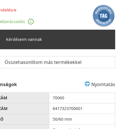
ndelésre
aktanácsadás
Kérdéseim vannak
Összehasonlítom más termékekkel
onságok
Nyomtatás
ZÁM
70060
ZÁM
6417323700601
RŐ
50/60 mm