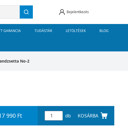
Bejelentkezés
TT GARANCIA
TUDÁSTÁR
LETÖLTÉSEK
BLOG
andzsetta No-2
17 990 Ft
db
KOSÁRBA