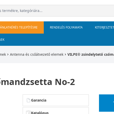
JÁNLATKÉRÉS TELEPÍTÉSRE
RENDELÉS FOLYAMATA
KITERJESZTE
GEK
emek
Antenna és csőátvezető elemek
VILPE® zsindelytető csőm
sőmandzsetta No-2
Garancia
Katalógus