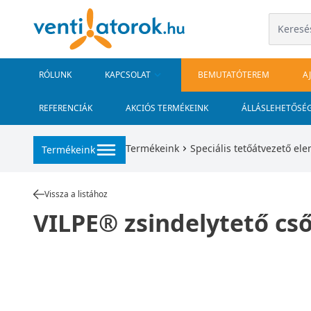
RÓLUNK
KAPCSOLAT
BEMUTATÓTEREM
A
REFERENCIÁK
AKCIÓS TERMÉKEINK
ÁLLÁSLEHETŐSÉ
Termékeink
Speciális tetőátvezető el
Termékeink
Vissza a listához
VILPE® zsindelytető c