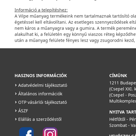
Információ a telepítéshez:
A Vilpe műanyag termékeink nem tartalmaznak tartósító ol
égetéssel kell eltávolítani. Az esetleges szennyeződések eltá
nem káros a műanyagra vagy a gumira. A termék pereméne
alakulhat ki, a felületén egy könnyű viaszos réteg képződ
után a műanyag felülete fényes lesz vagy zsugorodni kezd, 
HASZNOS INFORMÁCIÓK
CÍMÜNK
1211 Budapes
Adatvédelmi tájékoztató
(Csepel XXI. 
Általános információk
(Csepel - Pos
Multikomplex
OTP vásárlói tájékoztató
ÁSZF
NYITVA TAR
Elállás a szerződéstől
Hétfőtől - Pé
Szombat - Va