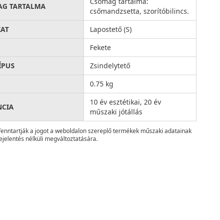
Csomag tartalma:
AG TARTALMA
csőmandzsetta, szorítóbilincs.
AT
Lapostető (S)
Fekete
ÍPUS
Zsindelytető
0.75 kg
10 év esztétikai, 20 év
NCIA
műszaki jótállás
fenntartják a jogot a weboldalon szereplő termékek műszaki adatainak
ejelentés nélküli megváltoztatására.