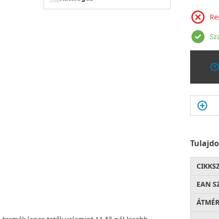
Re
Sz
Tulajd
CIKKS
EAN S
ÁTMÉ