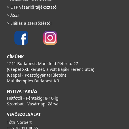
OTP vásárlói tájékoztató
ÁSZF
Elállás a szerződéstől
CÍMÜNK
1211 Budapest, Mansfeld Péter u. 27
(Csepel XXI. kerület, a volt Bajáki Ferenc utca)
(Csepel - Posztógyár területén)
Multikomplex Budapest Kft.
NYITVA TARTÁS
Hétfőtől - Péntekig: 8-16-ig,
Szombat - Vasárnap: Zárva.
VEVŐSZOLGÁLAT
Tóth Norbert
+36 30 011 8055