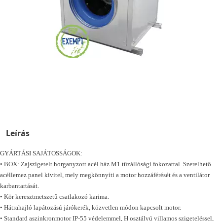
Leírás
GYÁRTÁSI SAJÁTOSSÁGOK:
• BOX: Zajszigetelt horganyzott acél ház M1 tűzállósági fokozattal. Szerelhető
acéllemez panel kivitel, mely megkönnyíti a motor hozzáférését és a ventilátor
karbantartását.
• Kör keresztmetszetű csatlakozó karima.
• Hátrahajló lapátozású járókerék, közvetlen módon kapcsolt motor.
• Standard aszinkronmotor IP-55 védelemmel, H osztályú villamos szigeteléssel,