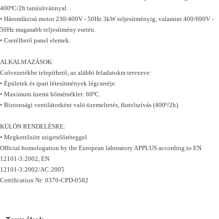
400ºC/2h tanúsítvánnyal.
• Háromfázisú motor 230/400V - 50Hz 3kW teljesítményig, valamint 400/690V -
50Hz magasabb teljesítmény esetén.
• Cserélhető panel elemek.
ALKALMAZÁSOK:
Csővezetékbe telepíthető, az alábbi feladatokra tervezve:
• Épületek és ipari létesítmények légcseréje.
• Maximum üzemi hőmérséklet: 60ºC.
• Biztonsági ventilátorként való üzemeltetés, füstelszívás (400º/2h).
KÜLÖN RENDELÉSRE:
• Megkettőzött szigetelőréteggel.
Official homologation by the European laboratory APPLUS according to EN
12101-3:2002, EN
12101-3:2002/AC:2005
Certification Nr: 0370-CPD-0582