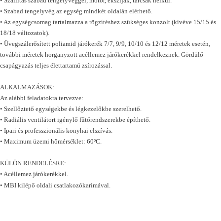
• Szállítás szabad tengelyvéggel, motor, ékszíjak, tárcsák nélkül.
• Szabad tengelyvég az egység mindkét oldalán elérhető.
• Az egységcsomag tartalmazza a rögzítéshez szükséges konzolt (kivéve 15/15 és
18/18 változatok).
• Üvegszálerősített poliamid járókerék 7/7, 9/9, 10/10 és 12/12 méretek esetén,
további méretek horganyzott acéllemez járókerékkel rendelkeznek. Gördülő-
csapágyazás teljes élettartamú zsírozással.
ALKALMAZÁSOK:
Az alábbi feladatokra tervezve:
• Szellőztető egységekbe és légkezelőkbe szerelhető.
• Radiális ventilátort igénylő fűtőrendszerekbe építhető.
• Ipari és professzionális konyhai elszívás.
• Maximum üzemi hőmérséklet: 60ºC.
KÜLÖN RENDELÉSRE:
• Acéllemez járókerékkel.
• MBI kilépő oldali csatlakozókarimával.