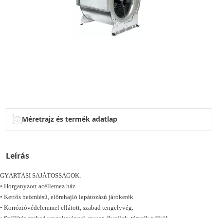
Méretrajz és termék adatlap
Leírás
GYÁRTÁSI SAJÁTOSSÁGOK:
• Horganyzott acéllemez ház.
• Kettős beömlésű, előrehajló lapátozású járókerék.
• Korrózióvédelemmel ellátott, szabad tengelyvég.