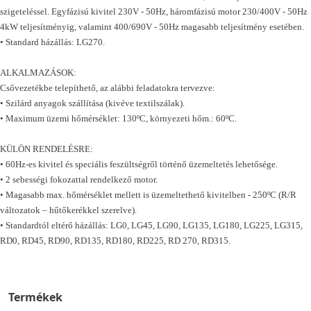
szigeteléssel. Egyfázisú kivitel 230V - 50Hz, háromfázisú motor 230/400V - 50Hz
4kW teljesítményig, valamint 400/690V - 50Hz magasabb teljesítmény esetében.
• Standard házállás: LG270.
ALKALMAZÁSOK:
Csővezetékbe telepíthető, az alábbi feladatokra tervezve:
• Szilárd anyagok szállítása (kivéve textilszálak).
• Maximum üzemi hőmérséklet: 130ºC, környezeti hőm.: 60ºC.
KÜLÖN RENDELÉSRE:
• 60Hz-es kivitel és speciális feszültségről történő üzemeltetés lehetősége.
• 2 sebességi fokozattal rendelkező motor.
• Magasabb max. hőmérséklet mellett is üzemeltethető kivitelben - 250ºC (R/R
változatok – hűtőkerékkel szerelve).
• Standardtól eltérő házállás: LG0, LG45, LG90, LG135, LG180, LG225, LG315,
RD0, RD45, RD90, RD135, RD180, RD225, RD 270, RD315.
Termékek