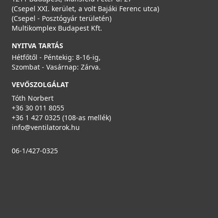
(Csepel XXI. kerület, a volt Bajáki Ferenc utca)
(Csepel - Posztógyár területén)
Multikomplex Budapest Kft.
NYITVA TARTÁS
Hétfőtől - Péntekig: 8-16-ig,
Szombat - Vasárnap: Zárva.
VEVŐSZOLGÁLAT
Tóth Norbert
+36 30 011 8055
+36 1 427 0325 (108-as mellék)
info@ventilatorok.hu
06-1/427-0325