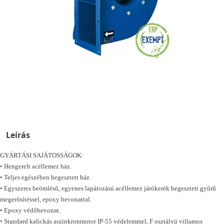
Leírás
GYÁRTÁSI SAJÁTOSSÁGOK:
• Hengerelt acéllemez ház.
• Teljes egészében hegesztett ház.
• Egyszeres beömlésű, egyenes lapátozású acéllemez járókerék hegesztett gyűrű
megerősítéssel, epoxy bevonattal.
• Epoxy védőbevonat.
• Standard kalickás aszinkronmotor IP-55 védelemmel, F osztályú villamos