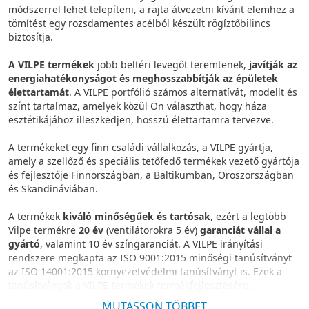
módszerrel lehet telepíteni, a rajta átvezetni kívánt elemhez a
tömítést egy rozsdamentes acélból készült rögíztőbilincs
biztosítja.
A VILPE termékek
jobb beltéri levegőt teremtenek,
javítják az
energiahatékonyságot és meghosszabbítják az épületek
élettartamát
. A VILPE portfólió számos alternatívát, modellt és
színt tartalmaz, amelyek közül Ön választhat, hogy háza
esztétikájához illeszkedjen, hosszú élettartamra tervezve.
A termékeket egy finn családi vállalkozás, a VILPE gyártja,
amely a szellőző és speciális tetőfedő termékek vezető gyártója
és fejlesztője Finnországban, a Baltikumban, Oroszországban
és Skandináviában.
A termékek
kiváló minőségűek és tartósak
, ezért a legtöbb
Vilpe termékre
20 év
(ventilátorokra 5 év)
garanciát vállal a
gyártó
, valamint 10 év színgaranciát. A VILPE irányítási
rendszere megkapta az ISO 9001:2015 minőségi tanúsítványt
az ISO 14001:2015 környezetvédelmi tanúsítványt is. Ezek a
tanúsítványok a VILPE-termékek termékfejlesztésére,
gyártására és értékesítésére vonatkoznak.
MUTASSON TÖBBET