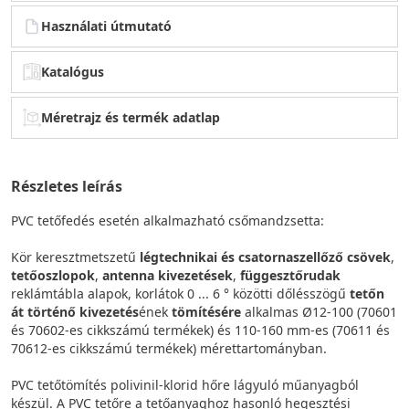
Használati útmutató
Katalógus
Méretrajz és termék adatlap
Részletes leírás
PVC tetőfedés esetén alkalmazható csőmandzsetta:
Kör keresztmetszetű
légtechnikai és csatornaszellőző csövek
,
tetőoszlopok
,
antenna kivezetések
,
függesztőrudak
reklámtábla alapok, korlátok 0 ... 6 ° közötti dőlésszögű
tetőn
át történő kivezetés
ének
tömítésére
alkalmas Ø12-100 (70601
és 70602-es cikkszámú termékek) és 110-160 mm-es (70611 és
70612-es cikkszámú termékek) mérettartományban.
PVC tetőtömítés polivinil-klorid hőre lágyuló műanyagból
készül. A PVC tetőre a tetőanyaghoz hasonló hegesztési