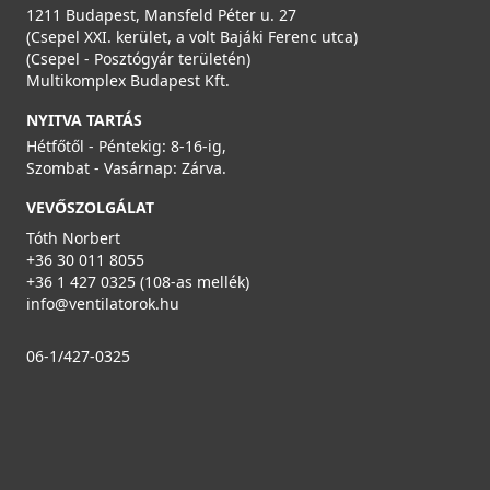
1211 Budapest, Mansfeld Péter u. 27
(Csepel XXI. kerület, a volt Bajáki Ferenc utca)
(Csepel - Posztógyár területén)
Multikomplex Budapest Kft.
NYITVA TARTÁS
Hétfőtől - Péntekig: 8-16-ig,
Szombat - Vasárnap: Zárva.
VEVŐSZOLGÁLAT
Tóth Norbert
+36 30 011 8055
+36 1 427 0325 (108-as mellék)
info@ventilatorok.hu
06-1/427-0325