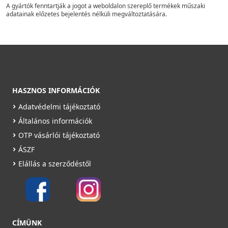
A gyártók fenntartják a jogot a weboldalon szereplő termékek műszaki
adatainak előzetes bejelentés nélküli megváltoztatására.
HASZNOS INFORMÁCIÓK
Adatvédelmi tájékoztató
Általános információk
OTP vásárlói tájékoztató
ÁSZF
Elállás a szerződéstől
CÍMÜNK