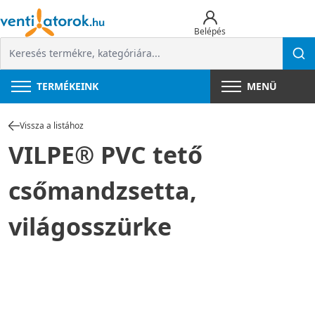
Belépés
TERMÉKEINK
MENÜ
Vissza a listához
VILPE® PVC tető
csőmandzsetta,
világosszürke