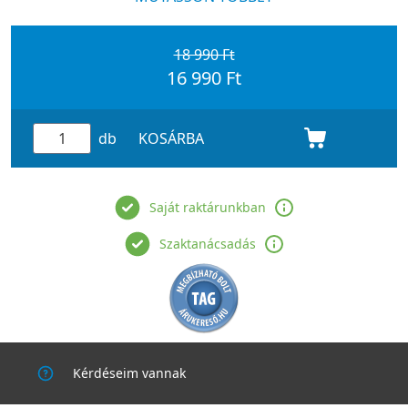
18 990 Ft
16 990 Ft
db
KOSÁRBA
Saját raktárunkban
Szaktanácsadás
Kérdéseim vannak