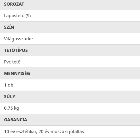
SOROZAT
Lapostető (S)
SZÍN
Világosszürke
TETŐTÍPUS
Pvc tető
MENNYISÉG
1 db
SÚLY
0.75 kg
GARANCIA
10 év esztétikai, 20 év műszaki jótállás