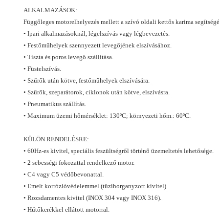
ALKALMAZÁSOK:
Függőleges motorelhelyezés mellett a szívó oldali kettős karima segítségé
• Ipari alkalmazásoknál, légelszívás vagy légbevezetés.
• Festőműhelyek szennyezett levegőjének elszívásához.
• Tiszta és poros levegő szállítása.
• Füstelszívás.
• Szűrők után kötve, festőműhelyek elszívására.
• Szűrők, szeparátorok, ciklonok után kötve, elszívásra.
• Pneumatikus szállítás.
• Maximum üzemi hőmérséklet: 130ºC; környezeti hőm.: 60ºC.
KÜLÖN RENDELÉSRE:
• 60Hz-es kivitel, speciális feszültségről történő üzemeltetés lehetősége.
• 2 sebességi fokozattal rendelkező motor.
• C4 vagy C5 védőbevonattal.
• Emelt korrózióvédelemmel (tüzihorganyzott kivitel)
• R
ozsdamentes kivitel (INOX 304 vagy INOX 316).
• Hűtőkerékkel ellátott motorral.