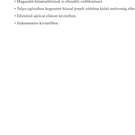
• Magasabb hőmérsékletnek is ellenálló védőfestéssel.
• Teljes egészében hegesztett házzal (emelt védelem külső nedvesség elle
• Ellenőrző ajtóval ellátott kivitelben.
• Szikramentes kiviteélben.