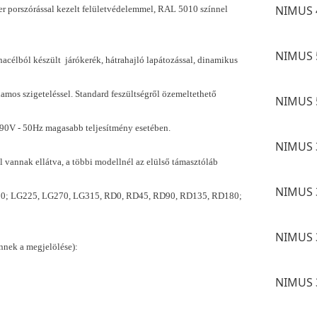
NIMUS 
ter porszórással kezelt felületvédelemmel, RAL 5010 színnel
NIMUS 
énacélból készült járókerék, hátrahajló lapátozással, dinamikus
amos szigeteléssel. Standard feszültségről özemeltethető
NIMUS 
90V - 50Hz magasabb teljesítmény esetében.
NIMUS 
vannak ellátva, a többi modellnél az elülső támasztóláb
NIMUS 
G180; LG225, LG270, LG315, RD0, RD45, RD90, RD135, RD180;
NIMUS 
ennek a megjelölése):
NIMUS 