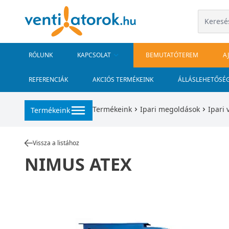
RÓLUNK
KAPCSOLAT
BEMUTATÓTEREM
A
REFERENCIÁK
AKCIÓS TERMÉKEINK
ÁLLÁSLEHETŐSÉ
Termékeink
Ipari megoldások
Ipari 
Termékeink
Vissza a listához
NIMUS ATEX