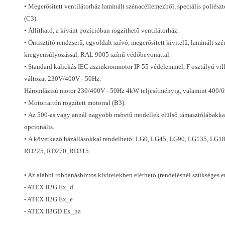
• Megerősített ventilátorház laminált szénacéllemezből, speciális poliész
(C3).
• Állítható, a kívánt pozícióban rögzíthető ventilátorház.
• Öntisztító rendzserű, egyoldalt szívó, megerősített kivitelű, laminált sz
kiegyensúlyozással, RAL 9005 színű védőbevonattal.
• Standard kalickás IEC aszinkronmotor IP-55 védelemmel, F osztályú vill
változat 230V/400V - 50Hz.
Háromfázisú motor 230/400V - 50Hz 4kW teljesítményig, valamint 400/6
• Motortartón rögzített motorral (B3).
• Az 500-as vagy annál nagyobb méretű modellek elülső támasztólábakkal 
opcionális.
• A következő házállásokkal rendelhető: LG0, LG45, LG90, LG135, L
RD225, RD270, RD315.
• Az alábbi robbanásbiztos kivitelekben elérhető (rendelésnél szükséges 
- ATEX II2G Ex_d
- ATEX II2G Ex_e
- ATEX II3GD Ex_na