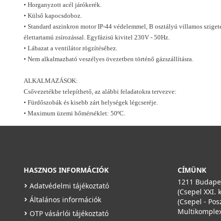
• Horganyzott acél járókerék.
• Külső kapocsdoboz.
• Standard aszinkron motor IP-44 védelemmel, B osztályú villamos szigete
élettartamú zsírozással. Egyfázisú kivitel 230V - 50Hz.
• Lábazat a ventilátor rögzítéséhez.
• Nem alkalmazható veszélyes övezetben történő gázszállításra.
ALKALMAZÁSOK:
Csővezetékbe telepíthető, az alábbi feladatokra tervezve:
• Fürdőszobák és kisebb zárt helységek légcseréje.
• Maximum üzemi hőmérséklet: 50ºC.
HASZNOS INFORMÁCIÓK
CÍMÜNK
1211 Budapes
Adatvédelmi tájékoztató
(Csepel XXI. 
Általános információk
(Csepel - Pos
Multikomplex
OTP vásárlói tájékoztató