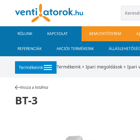
RÓLUNK
KAPCSOLAT
BEMUTATÓTEREM
A
REFERENCIÁK
AKCIÓS TERMÉKEINK
ÁLLÁSLEHETŐSÉ
Termékeink
Ipari megoldások
Ipari 
Termékeink
Vissza a listához
BT-3