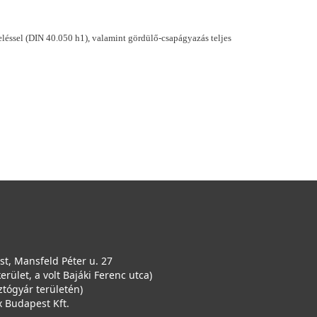
léssel (DIN 40.050 h1), valamint gördülő-csapágyazás teljes
t, Mansfeld Péter u. 27
kerület, a volt Bajáki Ferenc utca)
ztógyár területén)
 Budapest Kft.