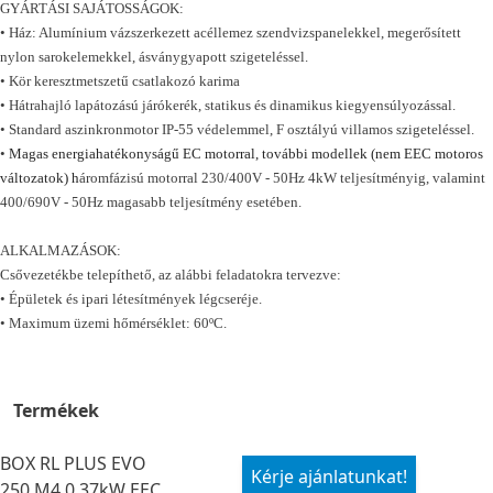
GYÁRTÁSI SAJÁTOSSÁGOK:
• Ház: Alumínium vázszerkezett acéllemez szendvizspanelekkel, megerősített
nylon sarokelemekkel, ásványgyapott szigeteléssel.
• Kör keresztmetszetű csatlakozó karima
• Hátrahajló lapátozású járókerék, statikus és dinamikus kiegyensúlyozással.
• Standard aszinkronmotor IP-55 védelemmel, F osztályú villamos szigeteléssel.
•
Magas energiahatékonyságű EC motorral, további modellek (nem EEC motoros
változatok) h
áromfázisú motorral 230/400V - 50Hz 4kW teljesítményig, valamint
400/690V - 50Hz magasabb teljesítmény esetében.
ALKALMAZÁSOK:
Csővezetékbe telepíthető, az alábbi feladatokra tervezve:
• Épületek és ipari létesítmények légcseréje.
• Maximum üzemi hőmérséklet: 60ºC.
Termékek
BOX RL PLUS EVO
Kérje ajánlatunkat!
250 M4 0,37kW EEC