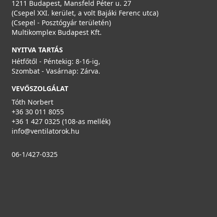
1211 Budapest, Mansfeld Péter u. 27
(Csepel XXI. kerület, a volt Bajáki Ferenc utca)
(Csepel - Posztógyár területén)
Multikomplex Budapest Kft.
NYITVA TARTÁS
Hétfőtől - Péntekig: 8-16-ig,
Szombat - Vasárnap: Zárva.
VEVŐSZOLGÁLAT
Tóth Norbert
+36 30 011 8055
+36 1 427 0325 (108-as mellék)
info@ventilatorok.hu
06-1/427-0325