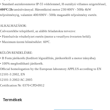
• Standard aszinkronmotor IP-55 védelemmel, H osztályú villamos szigeteléssel,
400ºC/2h
tanúsítvánnyal. Háromfázisú motor 230/400V - 50Hz 4kW
teljesítményig, valamint 400/690V - 50Hz magasabb teljesítmény esetén.
ALKALMAZÁSOK:
Csővezetékbe telepíthető, az alábbi feladatokra tervezve:
• Füstelszívás vészhelyzet esetén (motor a veszélyes övezeten belül).
• Maximum üzemi hőmérséklet: 60ºC.
KÜLÖN RENDELÉSRE:
• B Form járókerék (fordított légszállítás, járókeréktől a motor irányába).
• 100% megfordítható járókerék.
Official homologation by the European laboratory APPLUS according to EN
12101-3:2002, EN
12101-3:2002/AC:2005
Certification Nr: 0370-CPD-0912
Termékek