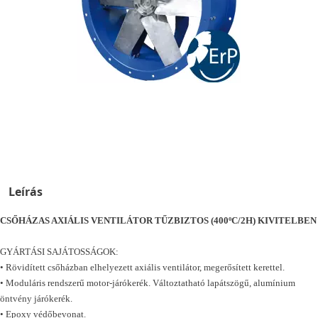
Leírás
CSŐHÁZAS AXIÁLIS VENTILÁTOR TŰZBIZTOS (400ºC/2H) KIVITELBEN
GYÁRTÁSI SAJÁTOSSÁGOK:
• Rövidített csőházban elhelyezett axiális ventilátor, megerősített kerettel.
• Moduláris rendszerű motor-járókerék. Változtatható lapátszögű, alumínium
öntvény járókerék.
• Epoxy védőbevonat.