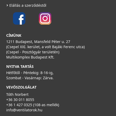
Elállás a szerződéstől
CÍMÜNK
1211 Budapest, Mansfeld Péter u. 27
(Csepel XXI. kerület, a volt Bajáki Ferenc utca)
(Csepel - Posztógyár területén)
Multikomplex Budapest Kft.
NYITVA TARTÁS
Hétfőtől - Péntekig: 8-16-ig,
Szombat - Vasárnap: Zárva.
VEVŐSZOLGÁLAT
Tóth Norbert
+36 30 011 8055
+36 1 427 0325 (108-as mellék)
info@ventilatorok.hu