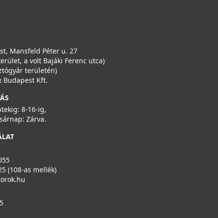
t, Mansfeld Péter u. 27
kerület, a volt Bajáki Ferenc utca)
ztógyár területén)
 Budapest Kft.
TÁS
ntekig: 8-16-ig,
sárnap: Zárva.
ÁLAT
055
25 (108-as mellék)
torok.hu
5