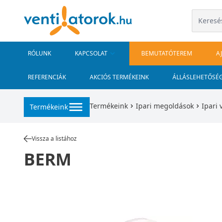
RÓLUNK
KAPCSOLAT
BEMUTATÓTEREM
A
REFERENCIÁK
AKCIÓS TERMÉKEINK
ÁLLÁSLEHETŐSÉ
Termékeink
Ipari megoldások
Ipari 
Termékeink
Vissza a listához
BERM