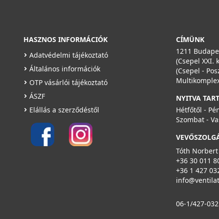
HASZNOS INFORMÁCIÓK
CÍMÜNK
1211 Budapes
Adatvédelmi tájékoztató
(Csepel XXI. 
Általános információk
(Csepel - Pos
Multikomplex
OTP vásárlói tájékoztató
ÁSZF
NYITVA TAR
Elállás a szerződéstől
Hétfőtől - Pé
Szombat - Va
VEVŐSZOLG
Tóth Norbert
+36 30 011 8
+36 1 427 03
info@ventila
06-1/427-032