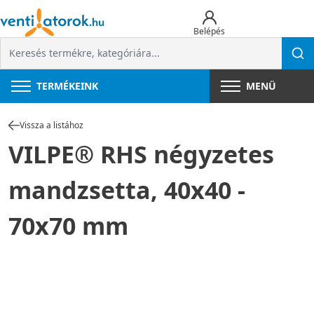
Belépés
TERMÉKEINK
MENÜ
Vissza a listához
VILPE® RHS négyzetes
mandzsetta, 40x40 -
70x70 mm