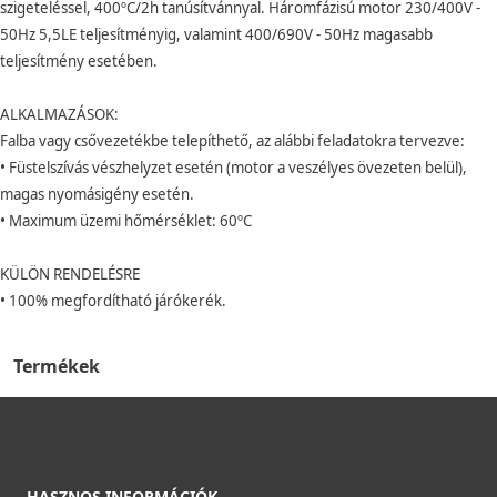
szigeteléssel, 400ºC/2h tanúsítvánnyal. Háromfázisú motor 230/400V -
50Hz 5,5LE teljesítményig, valamint 400/690V - 50Hz magasabb
teljesítmény esetében.
ALKALMAZÁSOK:
Falba vagy csővezetékbe telepíthető, az alábbi feladatokra tervezve:
• Füstelszívás vészhelyzet esetén (motor a veszélyes övezeten belül),
magas nyomásigény esetén.
• Maximum üzemi hőmérséklet: 60ºC
KÜLÖN RENDELÉSRE
• 100% megfordítható járókerék.
Termékek
HASZNOS INFORMÁCIÓK