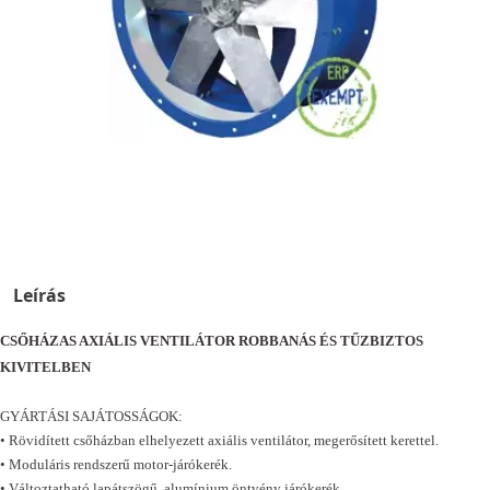
Leírás
CSŐHÁZAS AXIÁLIS VENTILÁTOR ROBBANÁS ÉS TŰZBIZTOS
KIVITELBEN
GYÁRTÁSI SAJÁTOSSÁGOK:
• Rövidített csőházban elhelyezett axiális ventilátor, megerősített kerettel.
• Moduláris rendszerű motor-járókerék.
•
Változtatható lapátszögű, alumínium öntvény járókerék.