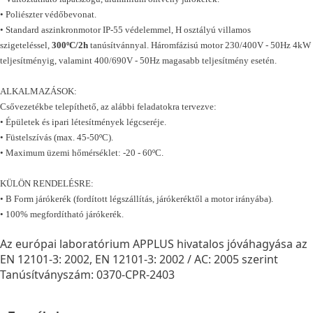
• Poliészter védőbevonat.
• Standard aszinkronmotor IP-55 védelemmel, H osztályú villamos
szigeteléssel,
300ºC/2h
tanúsítvánnyal. Háromfázisú motor 230/400V - 50Hz 4kW
teljesítményig, valamint 400/690V - 50Hz magasabb teljesítmény esetén.
ALKALMAZÁSOK:
Csővezetékbe telepíthető, az alábbi feladatokra tervezve:
• Épületek és ipari létesítmények légcseréje.
• Füstelszívás (max. 45-50ºC).
• Maximum üzemi hőmérséklet: -20 - 60ºC.
KÜLÖN RENDELÉSRE:
• B Form járókerék (fordított légszállítás, járókeréktől a motor irányába).
• 100% megfordítható járókerék.
Az európai laboratórium APPLUS hivatalos jóváhagyása az
EN 12101-3: 2002, EN 12101-3: 2002 / AC: 2005 szerint
Tanúsítványszám: 0370-CPR-2403