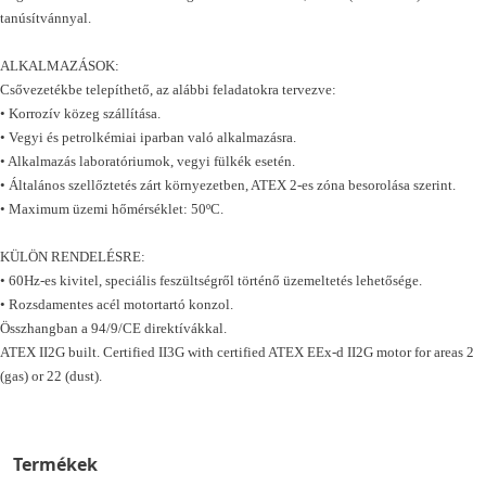
tanúsítvánnyal.
ALKALMAZÁSOK:
Csővezetékbe telepíthető, az alábbi feladatokra tervezve:
• Korrozív közeg szállítása.
• Vegyi és petrolkémiai iparban való alkalmazásra.
• Alkalmazás laboratóriumok, vegyi fülkék esetén.
• Általános szellőztetés zárt környezetben, ATEX 2-es zóna besorolása szerint.
• Maximum üzemi hőmérséklet: 50ºC.
KÜLÖN RENDELÉSRE:
• 60Hz-es kivitel, speciális feszültségről történő üzemeltetés lehetősége.
• Rozsdamentes acél motortartó konzol.
Összhangban a 94/9/CE direktívákkal.
ATEX II2G built. Certified II3G with certified ATEX EEx-d II2G motor for areas 2
(gas) or 22 (dust).
Termékek