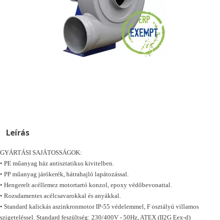
Leírás
GYÁRTÁSI SAJÁTOSSÁGOK:
• PE műanyag ház antisztatikus kivitelben.
• PP műanyag járókerék, hátrahajló lapátozással.
• Hengerelt acéllemez motortartó konzol, epoxy védőbevonattal.
• Rozsdamentes acélcsavarokkal és anyákkal.
• Standard kalickás aszinkronmotor IP-55 védelemmel, F osztályú villamos
szigeteléssel. Standard feszültség: 230/400V - 50Hz, ATEX (II2G Eex-d)