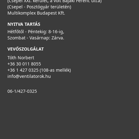
(Csepel XXI. kerület, a volt Bajáki Ferenc utca)
(Csepel - Posztógyár területén)
Multikomplex Budapest Kft.
NYITVA TARTÁS
Hétfőtől - Péntekig: 8-16-ig,
Szombat - Vasárnap: Zárva.
VEVŐSZOLGÁLAT
Tóth Norbert
+36 30 011 8055
+36 1 427 0325 (108-as mellék)
info@ventilatorok.hu
06-1/427-0325