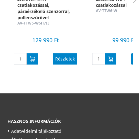
csatlakozással,
csatlakozással
AV-TTW6-W
páraérzékelő szenzorral,
pollenszűrővel
AV-TTW5-WSH7IE
129 990 Ft
99 990 Ft
Részletek
Ré
HASZNOS INFORMÁCIÓK
Adatvédelmi tájékoztató