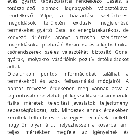
éves gyártó tapasztalattal rendelkező Casals, a
tetőszellőző elemek legnagyobb választékával
rendelkező Vilpe, a háztartási szellőztetési
megoldások területén exkluzív megjelenésű
termékeket gyártó Cata, az energiatakarékos, de
kedvező ár-érték arányt biztosító szellőztetési
megoldásokat preferáló Aerauliqa és a légtechnikai
csőrendszerek széles választékát biztosító Gonal
gyárak, melyekre vásárlóink pozitív értékeléseket
adtak.
Oldalunkon pontos információkat találhat a
termékekről és azok felhasználási módjairól. A
pontos tervezés érdekében meg vannak adva a
legfontosabb részletek, pl. légszállítási paraméterek,
fizikai méretek, telepítési javaslatok, teljesítmény,
sebességfokozat, stb. Mindezek annak érdekében
kerültek feltüntetésre az egyes termékek mellett,
hogy ön olyan árut helyezhessen a kosárba, ami
teljes mértékben megfelel az igényeinek és