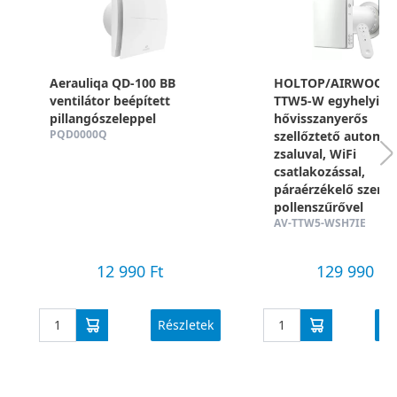
Aerauliqa QD-100 BB
HOLTOP/AIRWOODS
ventilátor beépített
TTW5-W egyhelyisé
pillangószeleppel
hővisszanyerős
PQD0000Q
szellőztető automa
zsaluval, WiFi
csatlakozással,
páraérzékelő szenzo
pollenszűrővel
AV-TTW5-WSH7IE
12 990 Ft
129 990 Ft
Részletek
Ré