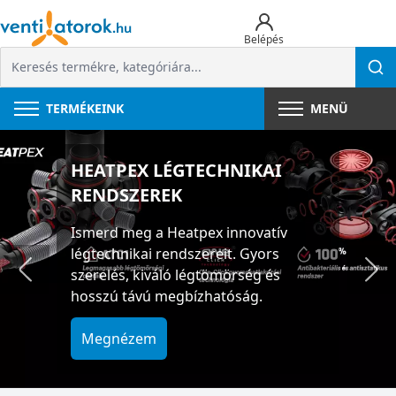
Belépés
TERMÉKEINK
MENÜ
HEATPEX LÉGTECHNIKAI
RENDSZEREK
Ismerd meg a Heatpex innovatív
légtechnikai rendszereit. Gyors
szerelés, kiváló légtömörség és
hosszú távú megbízhatóság.
Megnézem