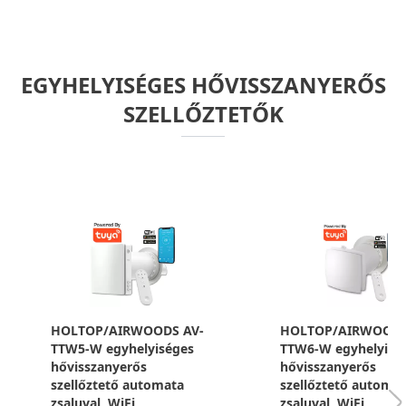
EGYHELYISÉGES HŐVISSZANYERŐS
SZELLŐZTETŐK
HOLTOP/AIRWOODS AV-
HOLTOP/AIRWOODS
TTW5-W egyhelyiséges
TTW6-W egyhelyisé
hővisszanyerős
hővisszanyerős
szellőztető automata
szellőztető automa
zsaluval, WiFi
zsaluval, WiFi