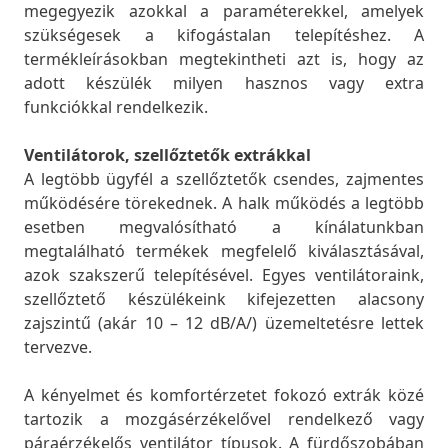
megegyezik azokkal a paraméterekkel, amelyek
szükségesek a kifogástalan telepítéshez. A
termékleírásokban megtekintheti azt is, hogy az
adott készülék milyen hasznos vagy extra
funkciókkal rendelkezik.
Ventilátorok, szellőztetők extrákkal
A legtöbb ügyfél a szellőztetők csendes, zajmentes
működésére törekednek. A halk működés a legtöbb
esetben megvalósítható a kínálatunkban
megtalálható termékek megfelelő kiválasztásával,
azok szakszerű telepítésével. Egyes ventilátoraink,
szellőztető készülékeink kifejezetten alacsony
zajszintű (akár 10 – 12 dB/A/) üzemeltetésre lettek
tervezve.
A kényelmet és komfortérzetet fokozó extrák közé
tartozik a mozgásérzékelővel rendelkező vagy
páraérzékelős ventilátor típusok. A fürdőszobában