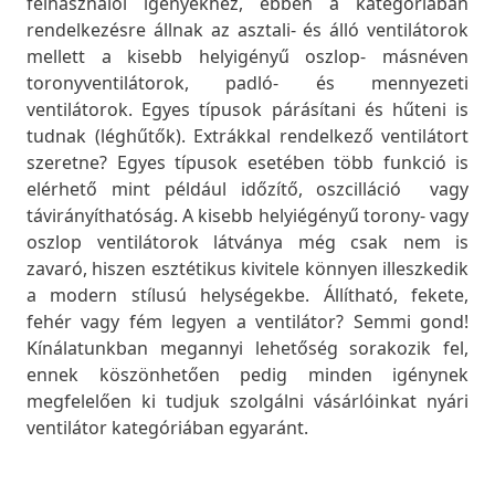
felhasználói igényekhez, ebben a kategóriában
rendelkezésre állnak az asztali- és álló ventilátorok
mellett a kisebb helyigényű oszlop- másnéven
toronyventilátorok, padló- és mennyezeti
ventilátorok. Egyes típusok párásítani és hűteni is
tudnak (léghűtők). Extrákkal rendelkező ventilátort
szeretne? Egyes típusok esetében több funkció is
elérhető mint például időzítő, oszcilláció vagy
távirányíthatóság. A kisebb helyiégényű torony- vagy
oszlop ventilátorok látványa még csak nem is
zavaró, hiszen esztétikus kivitele könnyen illeszkedik
a modern stílusú helységekbe. Állítható, fekete,
fehér vagy fém legyen a ventilátor? Semmi gond!
Kínálatunkban megannyi lehetőség sorakozik fel,
ennek köszönhetően pedig minden igénynek
megfelelően ki tudjuk szolgálni vásárlóinkat nyári
ventilátor kategóriában egyaránt.