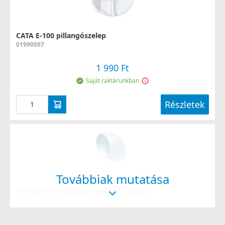
CATA E-100 pillangószelep
01990097
1 990 Ft
Saját raktárunkban
Részletek
Továbbiak mutatása
GONAL 0670 könyök elem 90°, NA100
0670
1 990 Ft