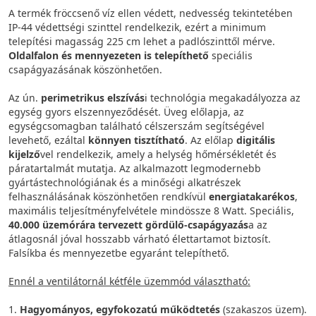
A termék fröccsenő víz ellen védett, nedvesség tekintetében
IP-44 védettségi szinttel rendelkezik, ezért a minimum
telepítési magasság 225 cm lehet a padlószinttől mérve.
Oldalfalon és mennyezeten is telepíthető
speciális
csapágyazásának köszönhetően.
Az ún.
perimetrikus elszívás
i technológia megakadályozza az
egység gyors elszennyeződését. Üveg előlapja, az
egységcsomagban található célszerszám segítségével
levehető, ezáltal
könnyen tisztítható
. Az előlap
digitális
kijelző
vel rendelkezik, amely a helység hőmérsékletét és
páratartalmát mutatja. Az alkalmazott legmodernebb
gyártástechnológiának és a minőségi alkatrészek
felhasználásának köszönhetően rendkívül
energiatakarékos
,
maximális teljesítményfelvétele mindössze 8 Watt. Speciális,
40.000 üzemórára tervezett gördülő-csapágyazás
a az
átlagosnál jóval hosszabb várható élettartamot biztosít.
Falsíkba és mennyezetbe egyaránt telepíthető.
Ennél a ventilátornál kétféle üzemmód választható:
1.
Hagyományos, egyfokozatú működtetés
(szakaszos üzem).