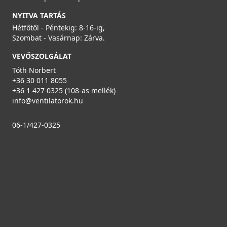
NYITVA TARTÁS
Hétfőtől - Péntekig: 8-16-ig,
Szombat - Vasárnap: Zárva.
VILPE® 150 x 150 multifunkciós rács, bézs
VEVŐSZOLGÁLAT
793321
Tóth Norbert
+36 30 011 8055
8 990 Ft
+36 1 427 0325 (108-as mellék)
Saját raktárunkban
info@ventilatorok.hu
Részletek
06-1/427-0325
AERAULIQA ES-100 gravitációs zsalu
PSE00000