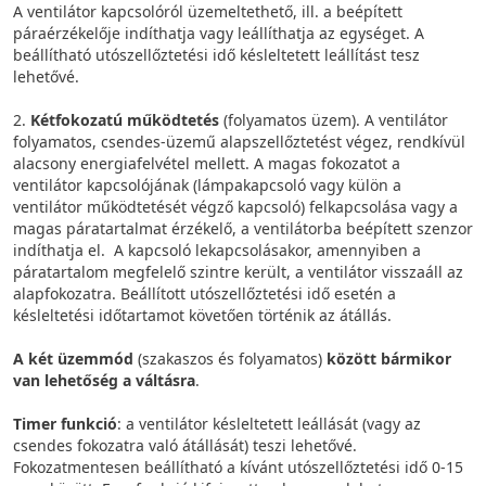
A ventilátor kapcsolóról üzemeltethető, ill. a beépített
páraérzékelője indíthatja vagy leállíthatja az egységet. A
beállítható utószellőztetési idő késleltetett leállítást tesz
lehetővé.
2.
Kétfokozatú működtetés
(folyamatos üzem). A ventilátor
folyamatos, csendes-üzemű alapszellőztetést végez, rendkívül
alacsony energiafelvétel mellett. A magas fokozatot a
ventilátor kapcsolójának (lámpakapcsoló vagy külön a
ventilátor működtetését végző kapcsoló) felkapcsolása vagy a
magas páratartalmat érzékelő, a ventilátorba beépített szenzor
indíthatja el. A kapcsoló lekapcsolásakor, amennyiben a
páratartalom megfelelő szintre került, a ventilátor visszaáll az
alapfokozatra. Beállított utószellőztetési idő esetén a
késleltetési időtartamot követően történik az átállás.
A két üzemmód
(szakaszos és folyamatos)
között bármikor
van lehetőség a váltásra
.
Timer funkció
: a ventilátor késleltetett leállását (vagy az
csendes fokozatra való átállását) teszi lehetővé.
Fokozatmentesen beállítható a kívánt utószellőztetési idő 0-15