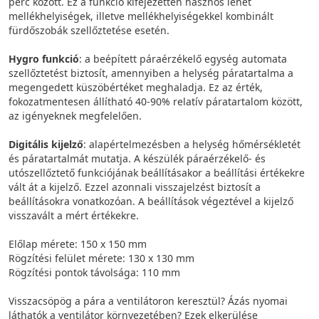
perc között. Ez a funkció kifejezetten hasznos lehet
mellékhelyiségek, illetve mellékhelyiségekkel kombinált
fürdőszobák szellőztetése esetén.
Hygro funkció
: a beépített páraérzékelő egység automata
szellőztetést biztosít, amennyiben a helység páratartalma a
megengedett küszöbértéket meghaladja. Ez az érték,
fokozatmentesen állítható 40-90% relatív páratartalom között,
az igényeknek megfelelően.
Digitális kijelző
: alapértelmezésben a helység hőmérsékletét
és páratartalmát mutatja. A készülék páraérzékelő- és
utószellőztető funkciójának beállításakor a beállítási értékekre
vált át a kijelző. Ezzel azonnali visszajelzést biztosít a
beállításokra vonatkozóan. A beállítások végeztével a kijelző
visszavált a mért értékekre.
Előlap mérete: 150 x 150 mm
Rögzítési felület mérete: 130 x 130 mm
Rögzítési pontok távolsága: 110 mm
Visszacsöpög a pára a ventilátoron keresztül? Ázás nyomai
láthatók a ventilátor környezetében? Ezek elkerülése