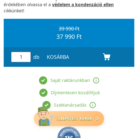
érdekében olvassa el a
védelem a kondenzáció ellen
cikkünket!
39 990 Ft
37 990 Ft
db
KOSÁRBA
Saját raktárunkban
Díjmentesen kiszállítjuk
Szaktanácsadás
TELEPÍTÉST KÉREK