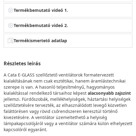
Termékbemutató videó 1.
Termékbemutató videó 2.
Termékismertető adatlap
Részletes leírás
A Cata E-GLASS szellőztető ventilátorok formatervezett
kialakításának nem csak esztétikai, hanem áramlástechnikai
szerepe is van. A hasonló teljesítményű, hagyományos
kialakítással rendelkező társaihoz képest
alacsonyabb zajszint
jellemzi. Fürdőszobák, mellékhelyiségek, háztartási helyiségek
szellőztetésére tervezték, az elhasználódott levegő közvetlen
faláttörésen vagy rövid csőrendszeren keresztül történő
kivezetésére. A ventilátor üzemeltethető a helyiség
lámpakapcsolójáról vagy a ventilátor számára külön elhelyezett
kapcsolóról egyaránt.