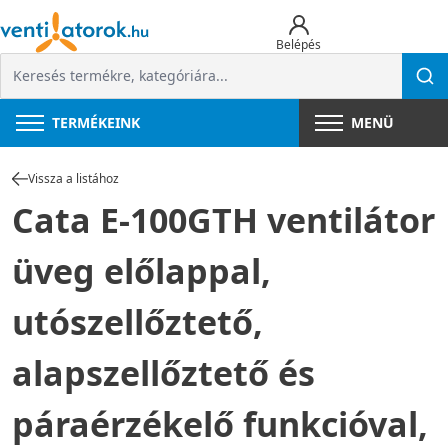
Belépés
TERMÉKEINK
MENÜ
Vissza a listához
Cata E-100GTH ventilátor
üveg előlappal,
utószellőztető,
alapszellőztető és
páraérzékelő funkcióval,