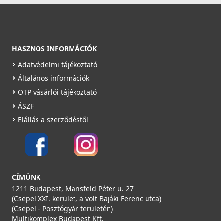
Saját raktárunkban
Részletek
HASZNOS INFORMÁCIÓK
Adatvédelmi tájékoztató
Általános információk
OTP vásárlói tájékoztató
ÁSZF
GONAL 0605/1 légtechnikai cső NA100 L=1000
Elállás a szerződéstől
0605/1
2 990 Ft
Saját raktárunkban
CÍMÜNK
Részletek
1211 Budapest, Mansfeld Péter u. 27
(Csepel XXI. kerület, a volt Bajáki Ferenc utca)
(Csepel - Posztógyár területén)
Multikomplex Budapest Kft.