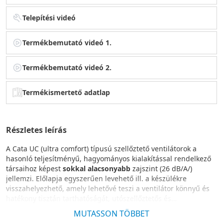
Telepítési videó
Termékbemutató videó 1.
Termékbemutató videó 2.
Termékismertető adatlap
Részletes leírás
A Cata UC (ultra comfort) típusú szellőztető ventilátorok a
hasonló teljesítményű, hagyományos kialakítással rendelkező
társaihoz képest
sokkal alacsonyabb
zajszint (26 dB/A/)
jellemzi. Előlapja egyszerűen levehető ill. a készülékre
visszahelyezhető, amely lehetővé teszi a ventilátor könnyű és
hatékony tisztán tarthatóságát, utószellőztetős és
páraérzékelős változatoknál a beállítási műveletek elvégzését,
MUTASSON TÖBBET
módosítását.