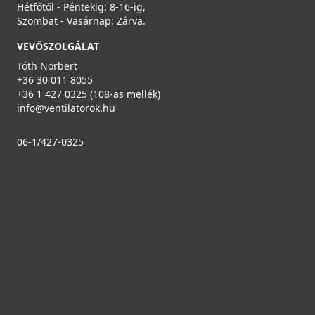
Hétfőtől - Péntekig: 8-16-ig,
Szombat - Vasárnap: Zárva.
AERAULIQA TP-100/270 állítható hosszméretű
VEVŐSZOLGÁLAT
légtechnikai cső
Tóth Norbert
000455
+36 30 011 8055
+36 1 427 0325 (108-as mellék)
4 190 Ft
info@ventilatorok.hu
Saját raktárunkban
06-1/427-0325
Részletek
VILPE® 150 x 150 multifunkciós rács, vörös
793328