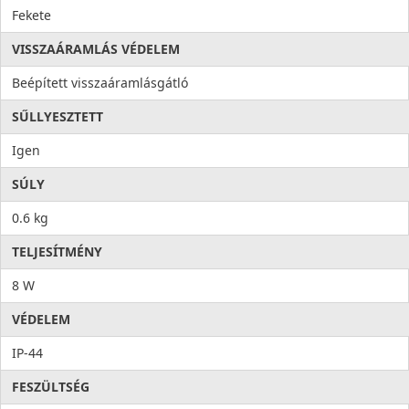
Fekete
VISSZAÁRAMLÁS VÉDELEM
Beépített visszaáramlásgátló
SŰLLYESZTETT
Igen
SÚLY
0.6 kg
TELJESÍTMÉNY
8 W
VÉDELEM
IP-44
FESZÜLTSÉG