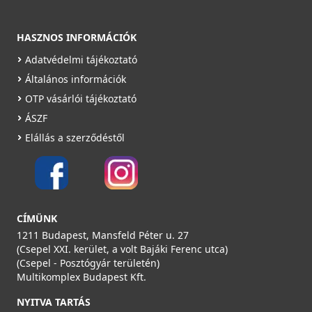
Részletek
HASZNOS INFORMÁCIÓK
Adatvédelmi tájékoztató
Általános információk
OTP vásárlói tájékoztató
ÁSZF
AERAULIQA ES-100 gravitációs zsalu
Elállás a szerződéstől
PSE00000
3 990 Ft
Saját raktárunkban
CÍMÜNK
Részletek
1211 Budapest, Mansfeld Péter u. 27
(Csepel XXI. kerület, a volt Bajáki Ferenc utca)
(Csepel - Posztógyár területén)
Multikomplex Budapest Kft.
NYITVA TARTÁS