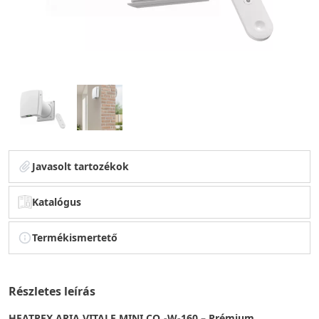
Javasolt tartozékok
Katalógus
Termékismertető
Részletes leírás
HEATPEX ARIA VITALE MINI CO₂‑W‑160 – Prémium