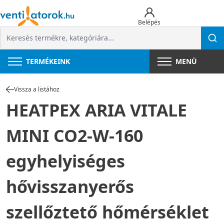
Belépés
TERMÉKEINK
MENÜ
Vissza a listához
HEATPEX ARIA VITALE
MINI CO2-W-160
egyhelyiséges
hővisszanyerős
szellőztető hőmérséklet