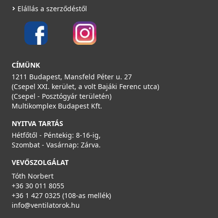
HEATPEX - Porszűrő F7 ARIA VITALE MINI (por, finom
Elállás a szerződéstől
por és pollenszűrő)
55500000300W
16 990 Ft
Rendelésre
CÍMÜNK
1211 Budapest, Mansfeld Péter u. 27
Részletek
(Csepel XXI. kerület, a volt Bajáki Ferenc utca)
(Csepel - Posztógyár területén)
Multikomplex Budapest Kft.
NYITVA TARTÁS
Hétfőtől - Péntekig: 8-16-ig,
Szombat - Vasárnap: Zárva.
VEVŐSZOLGÁLAT
Tóth Norbert
+36 30 011 8055
+36 1 427 0325 (108-as mellék)
info@ventilatorok.hu