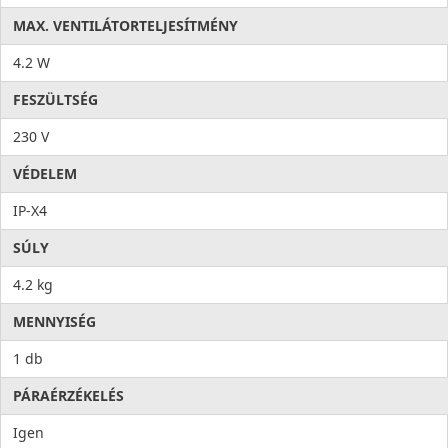
MAX. VENTILÁTORTELJESÍTMÉNY
4.2 W
FESZÜLTSÉG
230 V
VÉDELEM
IP-X4
SÚLY
4.2 kg
MENNYISÉG
1 db
PÁRAÉRZÉKELÉS
Igen