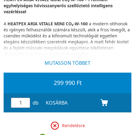
egyhelyiséges hővisszanyerős szellőztető intelligens
vezérléssel
A
HEATPEX ARIA VITALE MINI CO₂‑W‑160
a modern otthonok
és igényes felhasználók számára készült, akik a friss levegőt, a
csendes működést és a kifinomult technológiát egyetlen
elegáns készülékben szeretnék megkapni. A matt fehér kivitel
és a fejlett műszaki megoldások együttese tökéletesen
illeszkedik a prémium enteriőrök világába.
MUTASSON TÖBBET
Kategóriájában kiemelkedően halk működés
A készülék normál üzemmódban
mindössze 18,6 dBA
zajszint
en működik, ami szinte teljesen hangtalan jelenlétet
299 990 Ft
biztosít. Maximális légszállítás mellett is csupán 32,5 dB(A) a
zajszint, így még BOOST módban sem zavarja a pihenést vagy
a koncentrációt.
db
KOSÁRBA
Intelligens érzékelők a mindig friss levegőért
A
beépített hőmérséklet- és CO₂‑szenzorok
folyamatosan
monitorozzák a helyiség levegőminőségét, és automatikusan a
Rendelésre
megfelelő üzemmódra váltanak. A rendszer így mindig
optimális friss levegőt biztosít, teljesen önállóan.