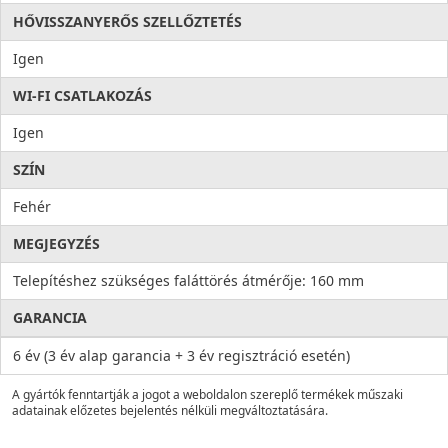
HŐVISSZANYERŐS SZELLŐZTETÉS
Igen
WI-FI CSATLAKOZÁS
Igen
SZÍN
Fehér
MEGJEGYZÉS
Telepítéshez szükséges faláttörés átmérője: 160 mm
GARANCIA
6 év (3 év alap garancia + 3 év regisztráció esetén)
A gyártók fenntartják a jogot a weboldalon szereplő termékek műszaki
adatainak előzetes bejelentés nélküli megváltoztatására.