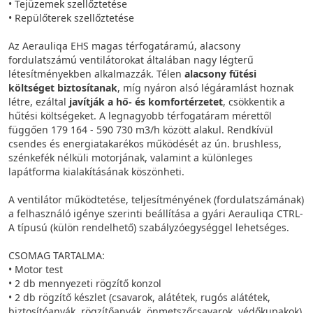
• Tejüzemek szellőztetése
• Repülőterek szellőztetése
Az Aerauliqa EHS magas térfogatáramú, alacsony
fordulatszámú ventilátorokat általában nagy légterű
létesítményekben alkalmazzák. Télen
alacsony fűtési
költséget biztosítanak
, míg nyáron alsó légáramlást hoznak
létre, ezáltal
javítják a hő- és komfortérzetet
, csökkentik a
hűtési költségeket. A legnagyobb térfogatáram mérettől
függően 179 164 - 590 730 m3/h között alakul. Rendkívül
csendes és energiatakarékos működését az ún. brushless,
szénkefék nélküli motorjának, valamint a különleges
lapátforma kialakításának köszönheti.
A ventilátor működtetése, teljesítményének (fordulatszámának)
a felhasználó igénye szerinti beállítása a gyári Aerauliqa CTRL-
A típusú (külön rendelhető) szabályzóegységgel lehetséges.
CSOMAG TARTALMA:
• Motor test
• 2 db mennyezeti rögzítő konzol
• 2 db rögzítő készlet (csavarok, alátétek, rugós alátétek,
biztosítóanyák, rögzítőanyák, önmetszőcsavarok, védőkupakok)