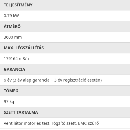
TELJESÍTMÉNY
0.79 kW
ÁTMÉRŐ
3600 mm
MAX. LÉGSZÁLLÍTÁS
179164 m3/h
GARANCIA
6 év (3 év alap garancia + 3 év regisztráció esetén)
TÖMEG
97 kg
SZETT TARTALMA
Ventilátor motor és test, rögzítő szett, EMC szűrő