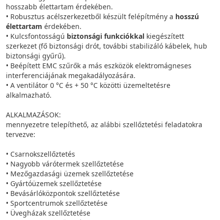
hosszabb élettartam érdekében.
• Robusztus acélszerkezetből készült felépítmény a
hosszú
élettartam
érdekében.
• Kulcsfontosságú
biztonsági funkciókkal
kiegészített
szerkezet (fő biztonsági drót, további stabilizáló kábelek, hub
biztonsági gyűrű).
• Beépített EMC szűrők a más eszközök elektromágneses
interferenciájának megakadályozására.
• A ventilátor 0 °C és + 50 °C közötti üzemeltetésre
alkalmazható.
ALKALMAZÁSOK:
mennyezetre telepíthető, az alábbi szellőztetési feladatokra
tervezve:
• Csarnokszellőztetés
• Nagyobb várótermek szellőztetése
• Mezőgazdasági üzemek szellőztetése
• Gyártóüzemek szellőztetése
• Bevásárlóközpontok szellőztetése
• Sportcentrumok szellőztetése
• Üvegházak szellőztetése