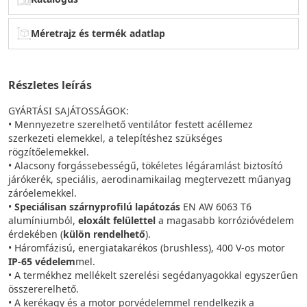
Méretrajz és termék adatlap
Részletes leírás
GYÁRTÁSI SAJÁTOSSÁGOK:
• Mennyezetre szerelhető ventilátor festett acéllemez
szerkezeti elemekkel, a telepítéshez szükséges
rögzítőelemekkel.
• Alacsony forgássebességű, tökéletes légáramlást biztosító
járókerék, speciális, aerodinamikailag megtervezett műanyag
záróelemekkel.
•
Speciálisan szárnyprofilú lapátozás
EN AW 6063 T6
alumíniumból,
eloxált felülettel
a magasabb korrózióvédelem
érdekében (
külön rendelhető
).
• Háromfázisú, energiatakarékos (brushless), 400 V-os motor
IP-65 védelem
mel.
• A termékhez mellékelt szerelési segédanyagokkal egyszerűen
összererelhető.
• A kerékagy és a motor porvédelemmel rendelkezik a