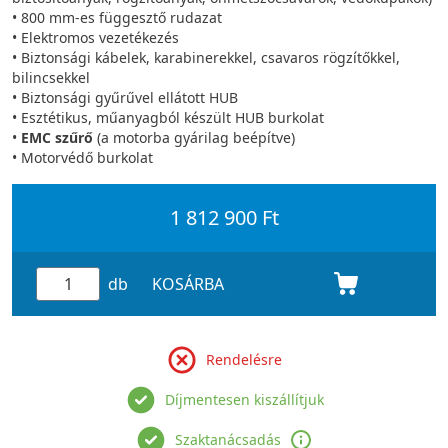
• 800 mm-es függesztő rudazat
• Elektromos vezetékezés
• Biztonsági kábelek, karabinerekkel, csavaros rögzítőkkel,
bilincsekkel
• Biztonsági gyűrűvel ellátott HUB
• Esztétikus, műanyagból készült HUB burkolat
•
EMC szűrő
(a motorba gyárilag beépítve)
• Motorvédő burkolat
1 812 900 Ft
db
KOSÁRBA
Rendelésre
Díjmentesen kiszállítjuk
Szaktanácsadás