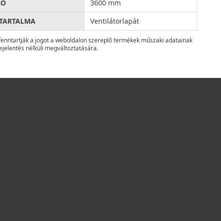
RŐ
3600 mm
 TARTALMA
Ventilátorlapát
fenntartják a jogot a weboldalon szereplő termékek műszaki adatainak
ejelentés nélküli megváltoztatására.