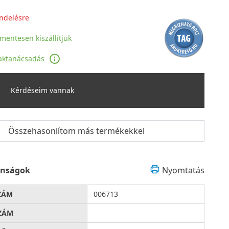
ndelésre
jmentesen kiszállítjuk
aktanácsadás
Kérdéseim vannak
Összehasonlítom más termékekkel
onságok
Nyomtatás
ZÁM
006713
ZÁM