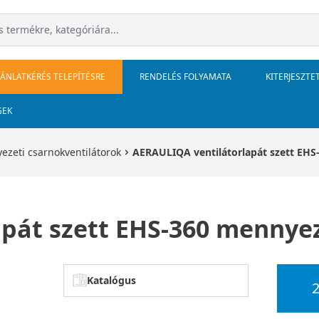
JÁNLATKÉRÉS TELEPÍTÉSRE
RENDELÉS FOLYAMATA
KITERJESZTE
GEK
zeti csarnokventilátorok
AERAULIQA ventilátorlapát szett EHS
pát szett EHS-360 mennyez
Katalógus
2