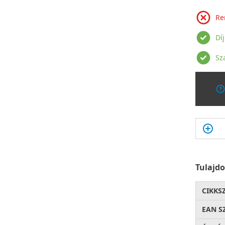
Re
Dí
Sz
Tulajd
CIKKS
EAN S