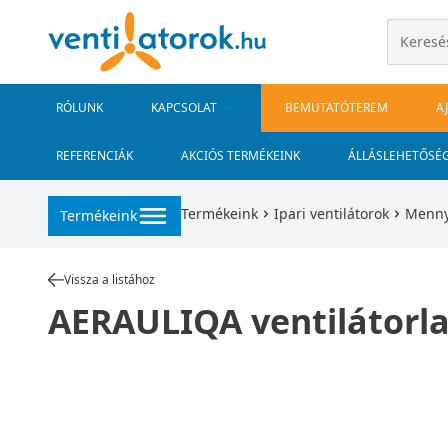
RÓLUNK
KAPCSOLAT
BEMUTATÓTEREM
A
REFERENCIÁK
AKCIÓS TERMÉKEINK
ÁLLÁSLEHETŐSÉ
Termékeink
Ipari ventilátorok
Mennye
Termékeink
Vissza a listához
AERAULIQA ventilátorla