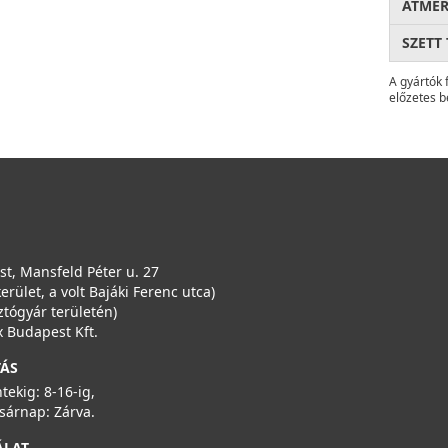
ÁTMÉ
SZETT
A gyártók 
előzetes b
t, Mansfeld Péter u. 27
kerület, a volt Bajáki Ferenc utca)
ztógyár területén)
 Budapest Kft.
TÁS
ntekig: 8-16-ig,
sárnap: Zárva.
ÁLAT