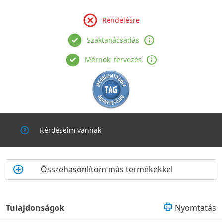
Főbb jellemzők
Rendelésre
Szaktanácsadás
Mérnöki tervezés
Kérdéseim vannak
Összehasonlítom más termékekkel
Tulajdonságok
Nyomtatás