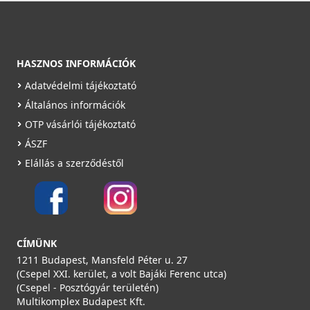
22 990 Ft
Rendelésre
HASZNOS INFORMÁCIÓK
Részletek
Adatvédelmi tájékoztató
Általános információk
OTP vásárlói tájékoztató
ÁSZF
Elállás a szerződéstől
HEATPEX - Csatlakozó doboz, téglalap DN63 mm
(4x63mm) ARIA CONNECT
52346300400W
CÍMÜNK
22 990 Ft
1211 Budapest, Mansfeld Péter u. 27
Rendelésre
(Csepel XXI. kerület, a volt Bajáki Ferenc utca)
(Csepel - Posztógyár területén)
Részletek
Multikomplex Budapest Kft.