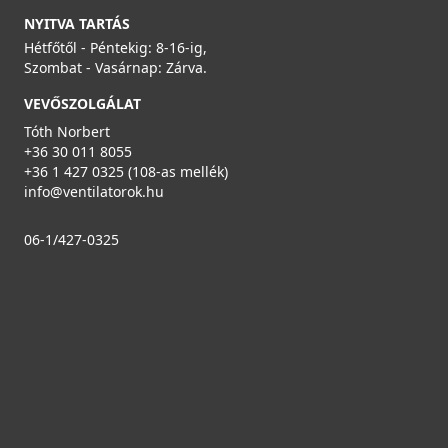
NYITVA TARTÁS
Hétfőtől - Péntekig: 8-16-ig,
Szombat - Vasárnap: Zárva.
VEVŐSZOLGÁLAT
Tóth Norbert
+36 30 011 8055
HEATPEX - Csatlakozó doboz, téglalap DN90 mm
+36 1 427 0325 (108-as mellék)
(2x90mm) ARIA CONNECT
info@ventilatorok.hu
52329000400W
06-1/427-0325
22 990 Ft
Rendelésre
Részletek