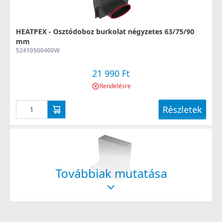
HEATPEX - Osztódoboz burkolat négyzetes 63/75/90
mm
52410500400W
21 990 Ft
Rendelésre
Részletek
Továbbiak mutatása
HEATPEX - Csatlakozó doboz burkolat (300x100 mm)
FLAT 500
54013800400W