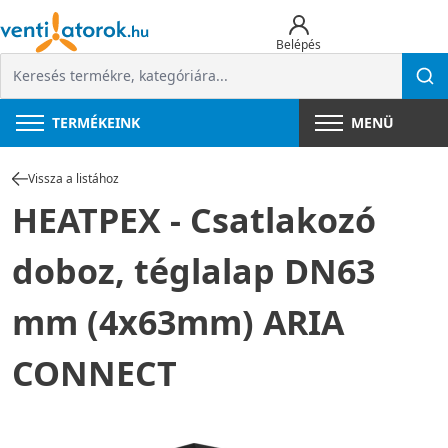
Belépés
TERMÉKEINK
MENÜ
Vissza a listához
HEATPEX - Csatlakozó
doboz, téglalap DN63
mm (4x63mm) ARIA
CONNECT