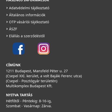
Adatvédelmi tájékoztató
Általános információk
OTP vásárlói tájékoztató
ÁSZF
Heatpex védőrács ARIA CONNECT - Ezüst
Elállás a szerződéstől
52040030000W
19 990 Ft
Rendelésre
CÍMÜNK
Részletek
1211 Budapest, Mansfeld Péter u. 27
(Csepel XXI. kerület, a volt Bajáki Ferenc utca)
(Csepel - Posztógyár területén)
Multikomplex Budapest Kft.
NYITVA TARTÁS
Hétfőtől - Péntekig: 8-16-ig,
Szombat - Vasárnap: Zárva.