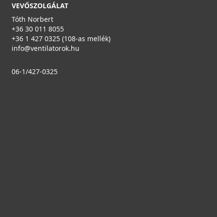
HEATPEX - Légtechnikai cső DN63 mm antibakteriális
VEVŐSZOLGÁLAT
műanyag 50 m egységben ARIA CONNECT
Tóth Norbert
52006305000W
+36 30 011 8055
+36 1 427 0325 (108-as mellék)
54 990 Ft
info@ventilatorok.hu
Rendelésre
06-1/427-0325
Részletek