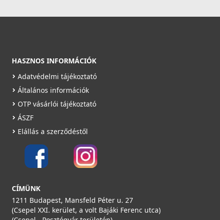
19 990 Ft
Rendelésre
Részletek
HASZNOS INFORMÁCIÓK
Adatvédelmi tájékoztató
Általános információk
OTP vásárlói tájékoztató
ÁSZF
Elállás a szerződéstől
HEATPEX védőrács ARIA CONNECT - Fehér
52040020000W
19 990 Ft
Rendelésre
CÍMÜNK
1211 Budapest, Mansfeld Péter u. 27
Részletek
(Csepel XXI. kerület, a volt Bajáki Ferenc utca)
(Csepel - Posztógyár területén)