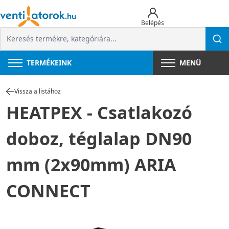
Belépés
TERMÉKEINK
MENÜ
Vissza a listához
HEATPEX - Csatlakozó
doboz, téglalap DN90
mm (2x90mm) ARIA
CONNECT