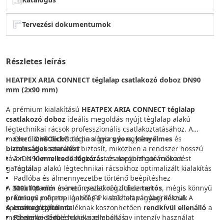
Tervezési dokumentumok
Részletes leírás
HEATPEX ARIA CONNECT téglalap csatlakozó doboz DN90
mm (2x90 mm)
A prémium kialakítású
HEATPEX ARIA CONNECT téglalap
csatlakozó doboz
ideális megoldás nyújt téglalap alakú
légtechnikai rácsok professzionális csatlakoztatásához. A
modern
OneClick® technológia a gyors és egyszerű
OneClick
® technológia
gyors
,
kényelmes
és
biztonságos
csőcsatlakoztatásért
szerelést
biztosít, miközben a rendszer hosszú
távon is
2×DN90 mm-es csatlakozás az alapkonfigurációban
kiemelkedő
légzárás
t és megbízható működést
garantál.
Téglalap alakú légtechnikai rácsokhoz optimalizált kialakítás
Padlóba és álmennyezetbe történő beépítéshez
A
300x100 mm
Stabil padló- és mennyezeti rögzítőelemek
méretű csatlakozó doboz
tartós
, mégis könnyű
prémium
Könnyű méretre igazítás a kialakított vágóbordáknak
polipropilénből (PP – szűz alapanyag) készül. A
speciális lágyító adaléknak köszönhetően
A csomag tartalma:
köszönhetően
rendkívül ellenálló
a
mechanikai sérülésekkel szemben, így intenzív használat
Kiemelkedő mechanikai ellenállás
Fő elem – 1 db