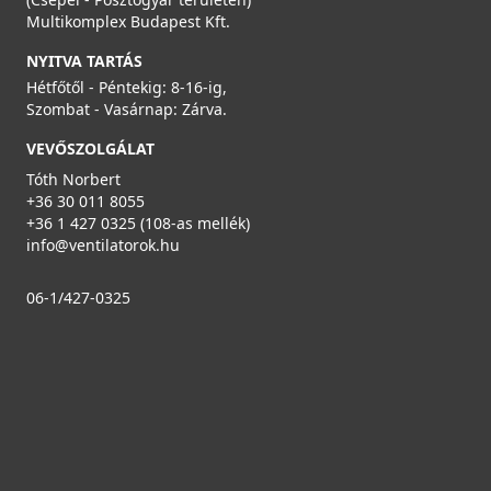
Multikomplex Budapest Kft.
NYITVA TARTÁS
Hétfőtől - Péntekig: 8-16-ig,
Szombat - Vasárnap: Zárva.
VEVŐSZOLGÁLAT
Heatpex védőrács ARIA CONNECT - Ezüst
Tóth Norbert
52040030000W
+36 30 011 8055
+36 1 427 0325 (108-as mellék)
19 990 Ft
info@ventilatorok.hu
Rendelésre
06-1/427-0325
Részletek