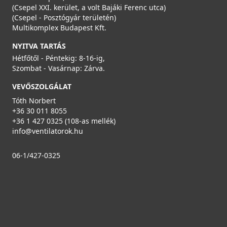
Részletek
(Csepel XXI. kerület, a volt Bajáki Ferenc utca)
(Csepel - Posztógyár területén)
Multikomplex Budapest Kft.
NYITVA TARTÁS
Hétfőtől - Péntekig: 8-16-ig,
Szombat - Vasárnap: Zárva.
VEVŐSZOLGÁLAT
HEATPEX - Légszabályzó D:160 ARIA ADURO
Tóth Norbert
52916060100W
+36 30 011 8055
+36 1 427 0325 (108-as mellék)
31 990 Ft
info@ventilatorok.hu
Saját raktárunkban
06-1/427-0325
Részletek