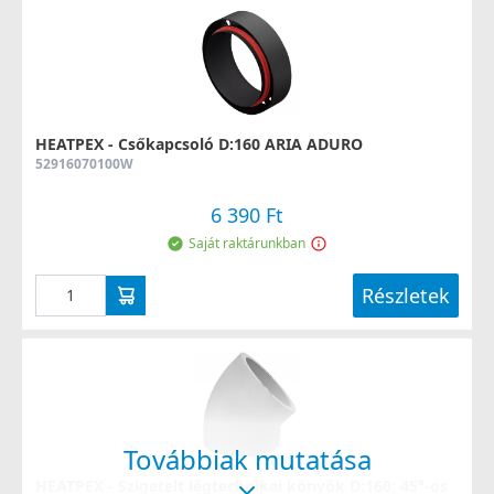
HEATPEX - Csőkapcsoló D:160 ARIA ADURO
52916070100W
6 390 Ft
Saját raktárunkban
Részletek
Továbbiak mutatása
HEATPEX - Szigetelt légtechnikai könyök D:160; 45°-os