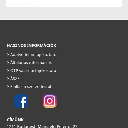
ARIA ADURO
52916090100T
7 990 Ft
Saját raktárunkban
Részletek
HASZNOS INFORMÁCIÓK
Adatvédelmi tájékoztató
Általános információk
OTP vásárlói tájékoztató
ÁSZF
Elállás a szerződéstől
HEATPEX - T idom D:160 ARIA ADURO
52916080100T
24 990 Ft
Saját raktárunkban
CÍMÜNK
1211 Budapest, Mansfeld Péter u. 27