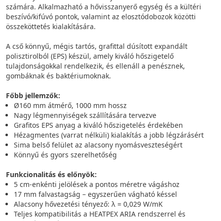
számára. Alkalmazható a hővisszanyerő egység és a kültéri
beszívó/kifúvó pontok, valamint az elosztódobozok közötti
összeköttetés kialakítására.
A cső könnyű, mégis tartós, grafittal dúsított expandált
polisztirolból (EPS) készül, amely kiváló hőszigetelő
tulajdonságokkal rendelkezik, és ellenáll a penésznek,
gombáknak és baktériumoknak.
Főbb jellemzők:
Ø160 mm átmérő, 1000 mm hossz
Nagy légmennyiségek szállítására tervezve
Grafitos EPS anyag a kiváló hőszigetelés érdekében
Hézagmentes (varrat nélküli) kialakítás a jobb légzárásért
Sima belső felület az alacsony nyomásveszteségért
Könnyű és gyors szerelhetőség
Funkcionalitás és előnyök:
5 cm-enkénti jelölések a pontos méretre vágáshoz
17 mm falvastagság – egyszerűen vágható késsel
Alacsony hővezetési tényező: λ = 0,029 W/mK
Teljes kompatibilitás a HEATPEX ARIA rendszerrel és