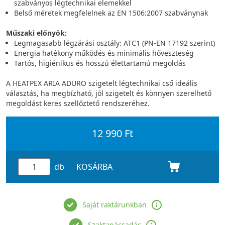
szabványos légtechnikai elemekkel
Belső méretek megfelelnek az EN 1506:2007 szabványnak
Műszaki előnyök:
Legmagasabb légzárási osztály: ATC1 (PN-EN 17192 szerint)
Energia hatékony működés és minimális hőveszteség
Tartós, higiénikus és hosszú élettartamú megoldás
A HEATPEX ARIA ADURO szigetelt légtechnikai cső ideális
választás, ha megbízható, jól szigetelt és könnyen szerelhető
megoldást keres szellőztető rendszeréhez.
12 990 Ft
db
KOSÁRBA
Saját raktárunkban
Szaktanácsadás