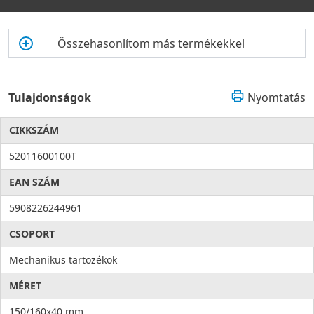
Összehasonlítom más termékekkel
Tulajdonságok
Nyomtatás
CIKKSZÁM
52011600100T
EAN SZÁM
5908226244961
CSOPORT
Mechanikus tartozékok
MÉRET
150/160x40 mm