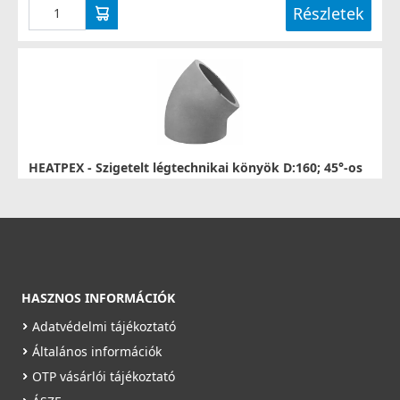
Részletek
HEATPEX - Szigetelt légtechnikai könyök D:160; 45°-os
ARIA ADURO
52916090100T
7 990 Ft
Saját raktárunkban
HASZNOS INFORMÁCIÓK
Részletek
Adatvédelmi tájékoztató
Általános információk
OTP vásárlói tájékoztató