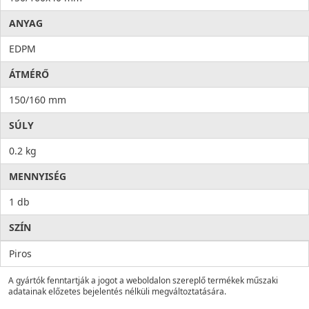
ANYAG
EDPM
ÁTMÉRŐ
150/160 mm
SÚLY
0.2 kg
MENNYISÉG
1 db
SZÍN
Piros
A gyártók fenntartják a jogot a weboldalon szereplő termékek műszaki
adatainak előzetes bejelentés nélküli megváltoztatására.