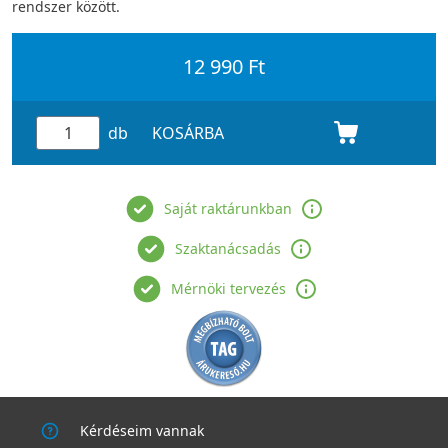
rendszer között.
12 990 Ft
db
KOSÁRBA
Saját raktárunkban
Szaktanácsadás
Mérnöki tervezés
Kérdéseim vannak