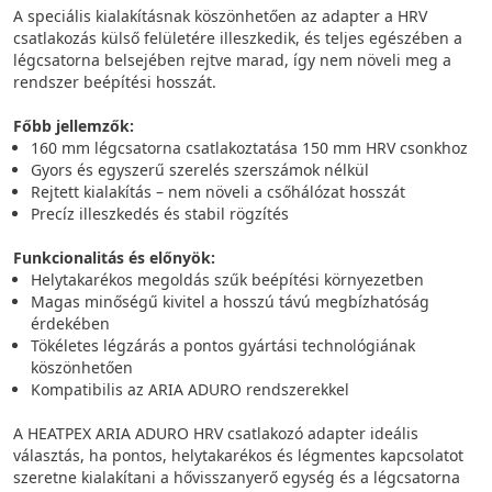
A speciális kialakításnak köszönhetően az adapter a HRV
csatlakozás külső felületére illeszkedik, és teljes egészében a
légcsatorna belsejében rejtve marad, így nem növeli meg a
rendszer beépítési hosszát.
Főbb jellemzők:
160 mm légcsatorna csatlakoztatása 150 mm HRV csonkhoz
Gyors és egyszerű szerelés szerszámok nélkül
Rejtett kialakítás – nem növeli a csőhálózat hosszát
Precíz illeszkedés és stabil rögzítés
Funkcionalitás és előnyök:
Helytakarékos megoldás szűk beépítési környezetben
Magas minőségű kivitel a hosszú távú megbízhatóság
érdekében
Tökéletes légzárás a pontos gyártási technológiának
köszönhetően
Kompatibilis az ARIA ADURO rendszerekkel
A HEATPEX ARIA ADURO HRV csatlakozó adapter ideális
választás, ha pontos, helytakarékos és légmentes kapcsolatot
szeretne kialakítani a hővisszanyerő egység és a légcsatorna