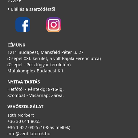
ÁSZF
Elállás a szerződéstől
HEATPEX - Légszabályzó D:160 ARIA ADURO
52916060100W
31 990 Ft
CÍMÜNK
Saját raktárunkban
1211 Budapest, Mansfeld Péter u. 27
(Csepel XXI. kerület, a volt Bajáki Ferenc utca)
Részletek
(Csepel - Posztógyár területén)
Multikomplex Budapest Kft.
NYITVA TARTÁS
Hétfőtől - Péntekig: 8-16-ig,
Szombat - Vasárnap: Zárva.
VEVŐSZOLGÁLAT
Tóth Norbert
HEATPEX - T idom D:160 ARIA ADURO
+36 30 011 8055
52916080100T
+36 1 427 0325 (108-as mellék)
info@ventilatorok.hu
24 990 Ft