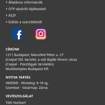
Általános információk
OTP vásárlói tájékoztató
ÁSZF
Elállás a szerződéstől
HEATPEX ARIA VITALE MINI RH-W-160 egyhelyiséges
hővisszanyerős szellőztető hőmérséklet és
páraérzékelővel, távirányítóval, WiFi-vel - fehér
CÍMÜNK
55506011100T
1211 Budapest, Mansfeld Péter u. 27
(Csepel XXI. kerület, a volt Bajáki Ferenc utca)
299 990 Ft
(Csepel - Posztógyár területén)
Rendelésre
Multikomplex Budapest Kft.
Részletek
NYITVA TARTÁS
Hétfőtől - Péntekig: 8-16-ig,
Szombat - Vasárnap: Zárva.
VEVŐSZOLGÁLAT
Tóth Norbert