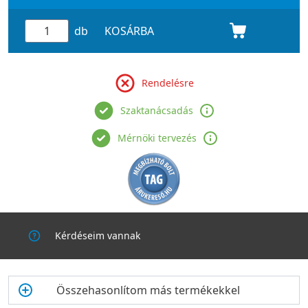
db
KOSÁRBA
Rendelésre
Szaktanácsadás
Mérnöki tervezés
Kérdéseim vannak
Összehasonlítom más termékekkel