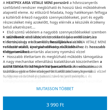
A
HEATPEX ARIA VITALE MINI porszűrő
a hővisszanyerős
szellőztető rendszer megbízható és hosszú távú működésének
alapvető eleme. Az előszűrő feladata, hogy hatékonyan felfogja
a kültérből érkező nagyobb szennyeződéseket, port és egyéb
részecskéket még azokelőtt, hogy elérnék a készülék érzékeny
belső alkatrészeit.
Első szintű védelem a nagyobb szennyeződésekkel szemben
A
szűrőbetét
Védelem a ventilátor, elektronika és hőcserélő számára
első védelmi szintként óvja a ventilátort, az
elektronikát és a hőcserélőt,
Tartós, nagy mechanikai ellenállású kialakítás
hozzájárulva
az ARIA VITALE MINI
rendszer stabil
Tisztítható és újrahasználható szűrőbetét
,
energiahatékony
működéséhez
és
hosszabb
élettartamához
Egyszerű karbantartás alacsony nyomású vízzel
.
Hosszabb élettartam és megbízható működés támogatása
A nagy mechanikai ellenállású kialakításnak köszönhetően
a
szűrő tartós
A HEATPEX ARIA VITALE MINI porszűrő ideális választás azok
és
könnyen
karbantartható
. A rendszeres
tisztítás egyszerűen elvégezhető akár alacsony nyomású vízzel
számára, akik a hővisszanyerős szellőztető rendszerük
is, így nincs szükség gyakori cserére, ami praktikus és
hatékony védelmét és hosszú távú teljesítményét
költséghatékony megoldást biztosít a mindennapi használat
kompromisszumok nélkül szeretnék biztosítani.
során.
MUTASSON TÖBBET
Főbb jellemzők
3 990 Ft