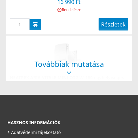
16 990 Ft
Rendelésre
Részletek
Továbbiak mutatása
HEATPEX ARIA VITALE MINI CO2-W-160 egyhelyiséges
hővisszanyerős szellőztető hőmérséklet és CO2
érzékelővel, távirányítóval, WiFi-vel - fehér
55506012100T
299 990 Ft
Rendelésre
HASZNOS INFORMÁCIÓK
Részletek
Adatvédelmi tájékoztató