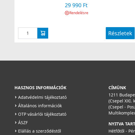
29 990 Ft
Rendelésre
Részletek
HASZNOS INFORMÁCIÓK
CÍMÜNK
1211 Budapes
Adatvédelmi tájékoztató
(Csepel XXI. 
Általános információk
(Csepel - Pos
Multikomplex
OTP vásárlói tájékoztató
ÁSZF
NYITVA TAR
Elállás a szerződéstől
Hétfőtől - Pé