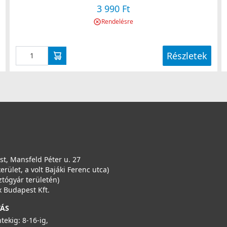
3 990 Ft
Rendelésre
Részletek
t, Mansfeld Péter u. 27
kerület, a volt Bajáki Ferenc utca)
ztógyár területén)
 Budapest Kft.
TÁS
ntekig: 8-16-ig,