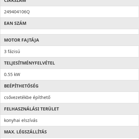
CIKKSZÁM
249404106Q
EAN SZÁM
MOTOR FAJTÁJA
3 fázisú
TELJESÍTMÉNYFELVÉTEL
0.55 kW
BEÉPÍTHETŐSÉG
csővezetékbe építhető
FELHASZNÁLÁSI TERÜLET
konyhai elszívás
MAX. LÉGSZÁLLÍTÁS