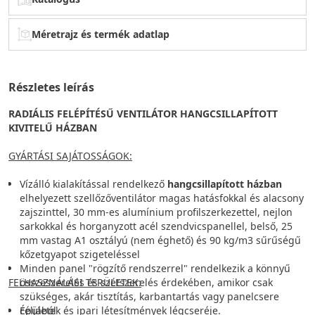
Méretrajz és termék adatlap
Részletes leírás
RADIÁLIS FELÉPÍTÉSŰ VENTILÁTOR HANGCSILLAPÍTOTT
KIVITELŰ HÁZBAN
GYÁRTÁSI SAJÁTOSSÁGOK:
Vízálló kialakítással rendelkező
hangcsillapított házban
elhelyezett szellőzőventilátor magas hatásfokkal és alacsony
zajszinttel, 30 mm-es alumínium profilszerkezettel, nejlon
sarkokkal és horganyzott acél szendvicspanellel, belső, 25
mm vastag A1 osztályú (nem éghető) és 90 kg/m3 sűrűségű
kőzetgyapot szigeteléssel
Minden panel "rögzítő rendszerrel" rendelkezik a könnyű
FELHASZNÁLÁSI TERÜLETEK:
összeszerelés és szétszerelés érdekében, amikor csak
szükséges, akár tisztítás, karbantartás vagy panelcsere
céljából
Épületek és ipari létesítmények légcseréje.