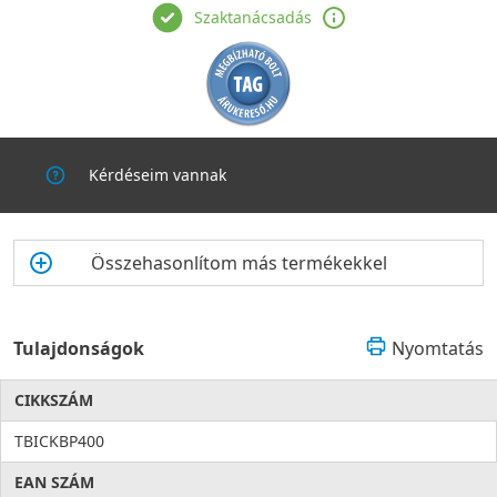
Szaktanácsadás
Kérdéseim vannak
Összehasonlítom más termékekkel
Tulajdonságok
Nyomtatás
CIKKSZÁM
TBICKBP400
EAN SZÁM