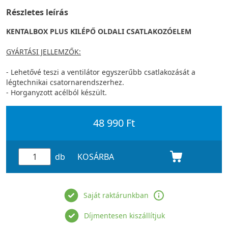
Részletes leírás
KENTALBOX PLUS KILÉPŐ OLDALI CSATLAKOZÓELEM
GYÁRTÁSI JELLEMZŐK:
- Lehetővé teszi a ventilátor egyszerűbb csatlakozását a
légtechnikai csatornarendszerhez.
- Horganyzott acélból készült.
48 990 Ft
db
KOSÁRBA
Saját raktárunkban
Díjmentesen kiszállítjuk