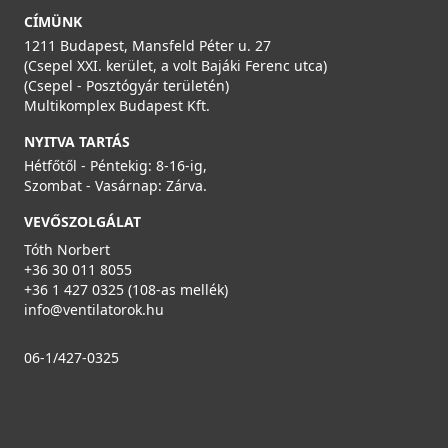
CÍMÜNK
1211 Budapest, Mansfeld Péter u. 27
(Csepel XXI. kerület, a volt Bajáki Ferenc utca)
(Csepel - Posztógyár területén)
Multikomplex Budapest Kft.
NYITVA TARTÁS
Hétfőtől - Péntekig: 8-16-ig,
Szombat - Vasárnap: Zárva.
VEVŐSZOLGÁLAT
Tóth Norbert
+36 30 011 8055
+36 1 427 0325 (108-as mellék)
info@ventilatorok.hu
06-1/427-0325