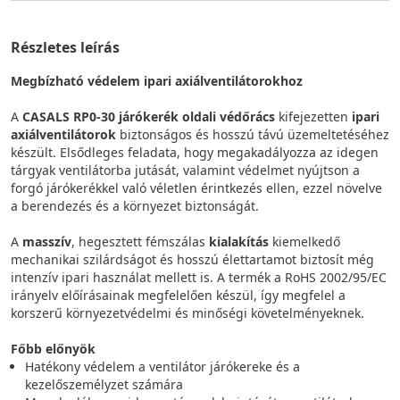
Részletes leírás
Megbízható védelem ipari axiálventilátorokhoz
A
CASALS RP0-30 járókerék oldali védőrács
kifejezetten
ipari
axiálventilátorok
biztonságos és hosszú távú üzemeltetéséhez
készült. Elsődleges feladata, hogy megakadályozza az idegen
tárgyak ventilátorba jutását, valamint védelmet nyújtson a
forgó járókerékkel való véletlen érintkezés ellen, ezzel növelve
a berendezés és a környezet biztonságát.
A
masszív
, hegesztett fémszálas
kialakítás
kiemelkedő
mechanikai szilárdságot és hosszú élettartamot biztosít még
intenzív ipari használat mellett is. A termék a RoHS 2002/95/EC
irányelv előírásainak megfelelően készül, így megfelel a
korszerű környezetvédelmi és minőségi követelményeknek.
Főbb előnyök
Hatékony védelem a ventilátor járókereke és a
kezelőszemélyzet számára