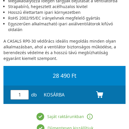
Megakadályozza idegen tárgyak bejutását a ventilátorba
Strapabíró, hegesztett acélhuzalos kivitel
Hosszú élettartam ipari környezetben
RoHS 2002/95/EC irányelvnek megfelelő gyártás
Egyszerűen alkalmazható ipari axiálventilátorok kifúvó
oldalán
A CASALS RP0-30 védőrács ideális megoldás minden olyan
alkalmazásban, ahol a ventilátor biztonságos működése, a
berendezés védelme és a hosszú távú megbízhatóság
egyaránt kiemelt szempont.
28 490 Ft
db
KOSÁRBA
Saját raktárunkban
Díjmentesen kiszállítjuk