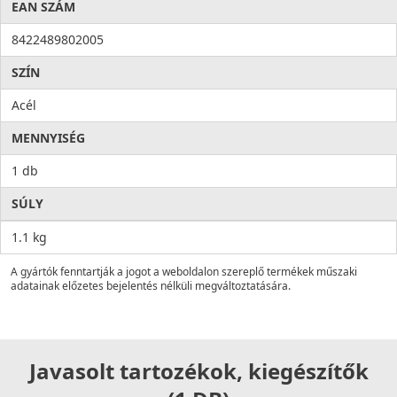
EAN SZÁM
8422489802005
SZÍN
Acél
MENNYISÉG
1 db
SÚLY
1.1 kg
A gyártók fenntartják a jogot a weboldalon szereplő termékek műszaki
adatainak előzetes bejelentés nélküli megváltoztatására.
Javasolt tartozékok, kiegészítők