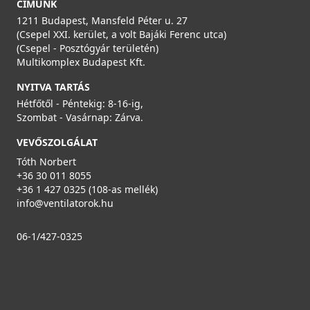
CÍMÜNK
1211 Budapest, Mansfeld Péter u. 27
(Csepel XXI. kerület, a volt Bajáki Ferenc utca)
(Csepel - Posztógyár területén)
Multikomplex Budapest Kft.
NYITVA TARTÁS
Hétfőtől - Péntekig: 8-16-ig,
Szombat - Vasárnap: Zárva.
VEVŐSZOLGÁLAT
Tóth Norbert
+36 30 011 8055
+36 1 427 0325 (108-as mellék)
info@ventilatorok.hu
06-1/427-0325