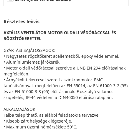
Részletes leírás
AXIÁLIS VENTILÁTOR MOTOR OLDALI VÉDŐRÁCCSAL ÉS
RÖGZÍTŐKERETTEL
GYÁRTÁSI SAJÁTOSSÁGOK:
• Négyzetes rögzítőkeret acéllemezből, epoxy védelemmel.
• Alumíniumlemez járókerék.
• Motor oldali védőráccsal szerelve a UNE-EN 294 előírásainak
megfelelően.
• Árnyékolt tekerccsel szerelt aszinkronmotor, EMC
tanúsítvánnyal, megfelelően az EN 55014, az EN 61000-3-2 (95)
és az EN 61000-3-3 (95) előírásainak. F osztályú villamos
szigetelés, IP-44 védelem a DIN40050 előírásai alapján.
ALKALMAZÁSOK:
Falba telepíthető, az alábbi feladatokra tervezve:
• Kisebb zárt helységek légcseréje.
• Maximum üzemi hőmérséklet: 50ºC.