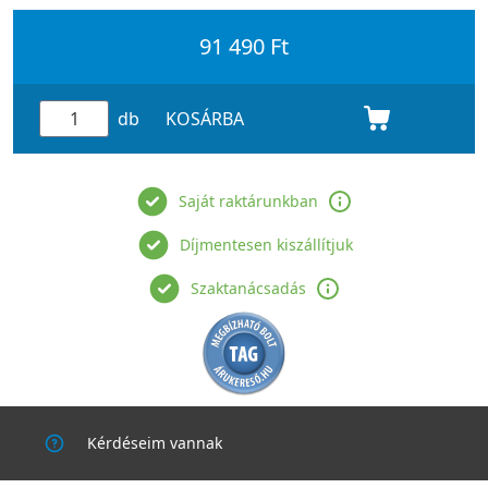
91 490 Ft
db
KOSÁRBA
Saját raktárunkban
Díjmentesen kiszállítjuk
Szaktanácsadás
Kérdéseim vannak