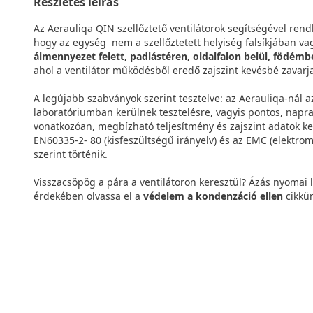
Részletes leírás
Az Aerauliqa QIN szellőztető ventilátorok segítségével rend
hogy az egység nem a szellőztetett helyiség falsíkjában v
álmennyezet felett, padlástéren, oldalfalon belül, födémb
ahol a ventilátor működésből eredő zajszint kevésbé zavarja
A legújabb szabványok szerint tesztelve: az Aerauliqa-nál a
laboratóriumban kerülnek tesztelésre, vagyis pontos, napr
vonatkozóan, megbízható teljesítmény és zajszint adatok ker
EN60335-2- 80 (kisfeszültségű irányelv) és az EMC (elektro
szerint történik.
Visszacsöpög a pára a ventilátoron keresztül? Ázás nyomai 
érdekében olvassa el a
védelem a kondenzáció ellen
cikkün