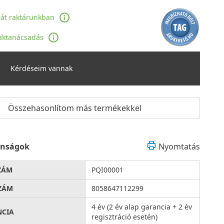
ját raktárunkban
aktanácsadás
Kérdéseim vannak
Összehasonlítom más termékekkel
onságok
Nyomtatás
ZÁM
PQI00001
ZÁM
8058647112299
4 év (2 év alap garancia + 2 év
NCIA
regisztráció esetén)