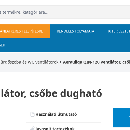
JÁNLATKÉRÉS TELEPÍTÉSRE
RENDELÉS FOLYAMATA
KITERJESZTE
GEK
Fürdőszoba és WC ventilátorok
Aerauliqa QIN-120 ventilátor, cs
ilátor, csőbe dugható
Használati útmutató
Javasolt tartozékok