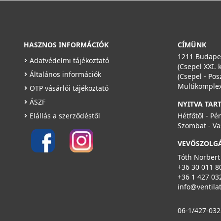
Saját raktárunkban
Részletek
HASZNOS INFORMÁCIÓK
CÍMÜNK
1211 Budapes
Adatvédelmi tájékoztató
(Csepel XXI. 
Általános információk
(Csepel - Pos
Multikomplex
OTP vásárlói tájékoztató
ÁSZF
NYITVA TAR
VILPE® 240 x 240 multifunkciós rács, világosszürke
Elállás a szerződéstől
Hétfőtől - Pé
793333
Szombat - Va
12 990 Ft
VEVŐSZOLG
Rendelésre
Tóth Norbert
+36 30 011 8
Részletek
+36 1 427 03
info@ventila
06-1/427-032