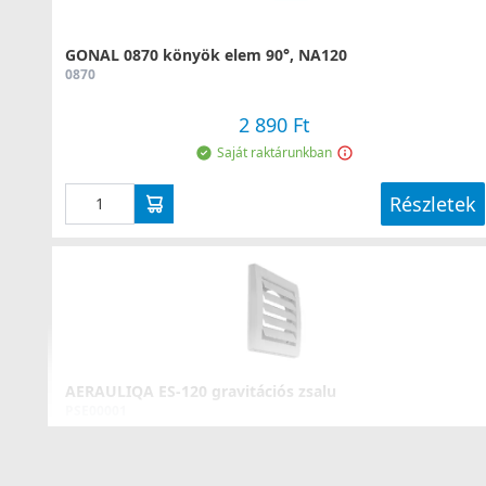
GONAL 0870 könyök elem 90°, NA120
0870
2 890 Ft
Saját raktárunkban
Részletek
AERAULIQA ES-120 gravitációs zsalu
PSE00001
4 990 Ft