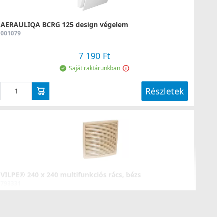
AERAULIQA BCRG 125 design végelem
001079
7 190 Ft
Saját raktárunkban
Részletek
VILPE® 240 x 240 multifunkciós rács, bézs
793331
12 990 Ft