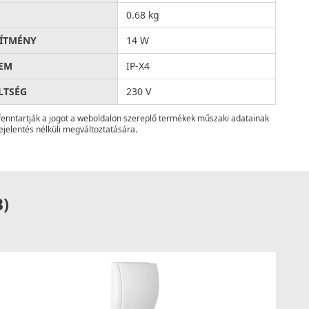
0.68 kg
SÍTMÉNY
14 W
EM
IP-X4
LTSÉG
230 V
fenntartják a jogot a weboldalon szereplő termékek műszaki adatainak
ejelentés nélküli megváltoztatására.
B)