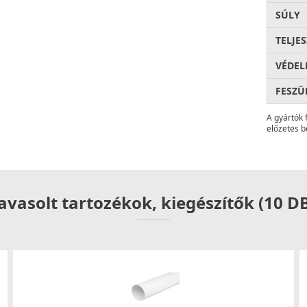
SÚLY
TELJE
VÉDEL
FESZÜ
A gyártók 
előzetes b
avasolt tartozékok, kiegészítők (10 D