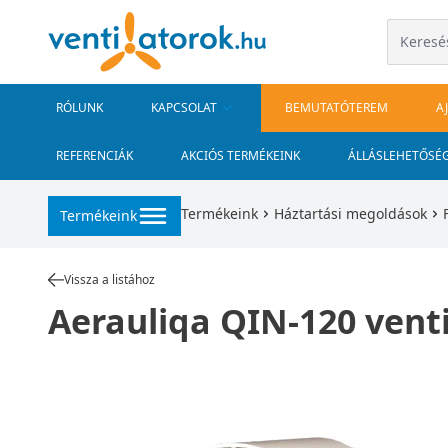
RÓLUNK
KAPCSOLAT
BEMUTATÓTEREM
A
REFERENCIÁK
AKCIÓS TERMÉKEINK
ÁLLÁSLEHETŐSÉ
Termékeink
Háztartási megoldások
Termékeink
Vissza a listához
Aerauliqa QIN-120 vent