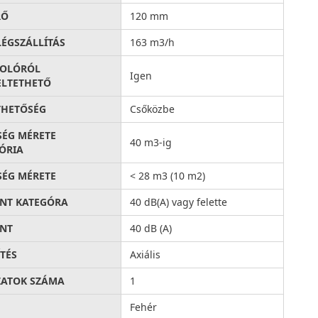
RŐ
120 mm
LÉGSZÁLLÍTÁS
163 m3/h
SOLÓRÓL
Igen
LTETHETŐ
THETŐSÉG
Csőközbe
SÉG MÉRETE
40 m3-ig
ÓRIA
SÉG MÉRETE
< 28 m3 (10 m2)
INT KATEGÓRA
40 dB(A) vagy felette
INT
40 dB (A)
ÍTÉS
Axiális
ATOK SZÁMA
1
Fehér