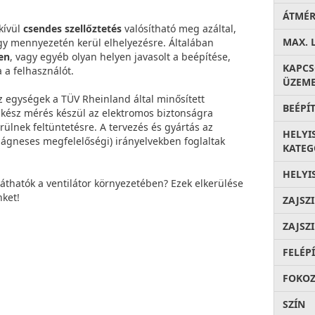
ÁTMÉ
kívül
csendes szellőztetés
valósítható meg azáltal,
MAX. 
agy mennyezetén kerül elhelyezésre. Általában
en
, vagy egyéb olyan helyen javasolt a beépítése,
KAPC
 a felhasználót.
ÜZEME
z egységek a TÜV Rheinland által minősített
BEÉPÍ
akész mérés készül az elektromos biztonságra
ülnek feltüntetésre. A tervezés és gyártás az
HELYI
mágneses megfelelőségi) irányelvekben foglaltak
KATEG
HELYI
láthatók a ventilátor környezetében? Ezek elkerülése
ket!
ZAJSZ
ZAJSZ
FELÉP
FOKOZ
SZÍN