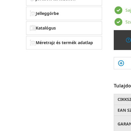
Sa
Jelleggörbe
Sz
Katalógus
Méretrajz és termék adatlap
Tulajd
CIKKS
EAN S
GARA