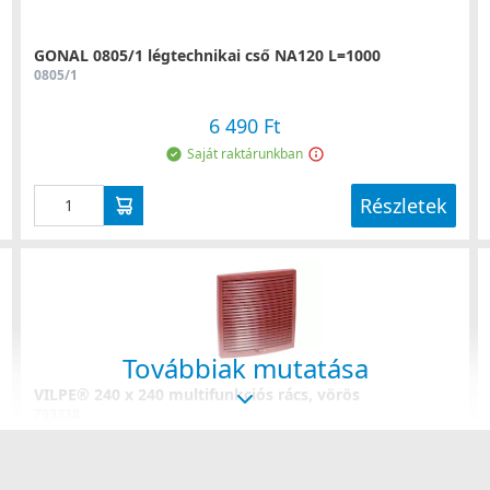
GONAL 0805/1 légtechnikai cső NA120 L=1000
0805/1
6 490 Ft
Saját raktárunkban
Részletek
Továbbiak mutatása
VILPE® 240 x 240 multifunkciós rács, vörös
793338
12 990 Ft