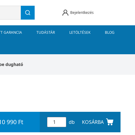
Bejelentkezés
TT GARANCIA
TUDÁSTÁR
LETÖLTÉSEK
BLOG
őbe dugható
10 990 Ft
db
KOSÁRBA