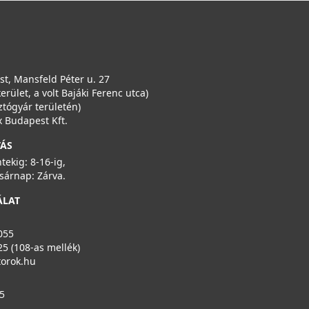
Saját raktárunkban
Részletek
t, Mansfeld Péter u. 27
kerület, a volt Bajáki Ferenc utca)
ztógyár területén)
 Budapest Kft.
TÁS
VILPE® 240 x 240 multifunkciós rács, szürke
ntekig: 8-16-ig,
793337
sárnap: Zárva.
12 990 Ft
ÁLAT
Rendelésre
055
Részletek
25 (108-as mellék)
torok.hu
5