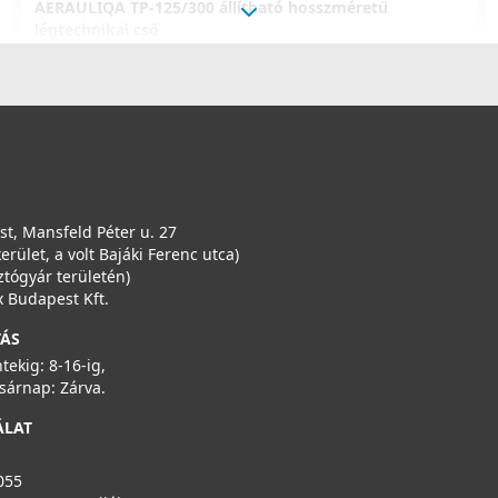
AERAULIQA TP-125/300 állítható hosszméretű
légtechnikai cső
000571
4 190 Ft
Saját raktárunkban
Részletek
t, Mansfeld Péter u. 27
kerület, a volt Bajáki Ferenc utca)
ztógyár területén)
 Budapest Kft.
TÁS
ntekig: 8-16-ig,
sárnap: Zárva.
ÁLAT
055