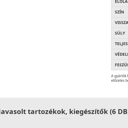
ELŐLA
SZÍN
VISSZ
SÚLY
TELJE
VÉDEL
FESZÜ
A gyártók 
előzetes b
Javasolt tartozékok, kiegészítők (6 DB