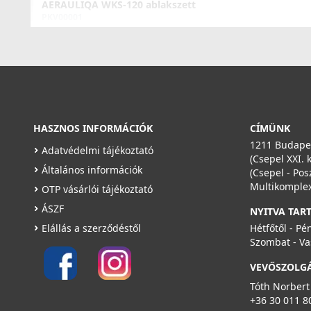
AERAULIQA WKS-120 ablakszett
PKV00001
10 990 Ft
Saját raktárunkban
Részletek
HASZNOS INFORMÁCIÓK
CÍMÜNK
1211 Budapes
Adatvédelmi tájékoztató
(Csepel XXI. 
Általános információk
(Csepel - Pos
Multikomplex
OTP vásárlói tájékoztató
ÁSZF
NYITVA TAR
Elállás a szerződéstől
Hétfőtől - Pé
Szombat - Va
VEVŐSZOLG
Tóth Norbert
+36 30 011 8