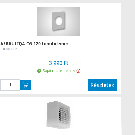
AERAULIQA CG-120 tömítőlemez
PKT00001
3 990 Ft
Saját raktárunkban
Részletek