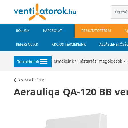
RÓLUNK
KAPCSOLAT
BEMUTATÓTEREM
A
REFERENCIÁK
AKCIÓS TERMÉKEINK
ÁLLÁSLEHETŐSÉ
Termékeink
Háztartási megoldások
Termékeink
Vissza a listához
Aerauliqa QA-120 BB ve