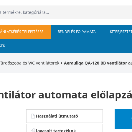
JÁNLATKÉRÉS TELEPÍTÉSRE
RENDELÉS FOLYAMATA
KITERJESZTE
GEK
Fürdőszoba és WC ventilátorok
Aerauliqa QA-120 BB ventilátor a
ntilátor automata előlapzá
Használati útmutató
Javasolt tartozékok