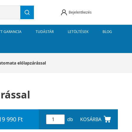
Bejelentkezés
TT GARANCIA
TUDÁSTÁR
LETÖLTÉSEK
BLOG
utomata előlapzárással
rással
19 990 Ft
db
KOSÁRBA