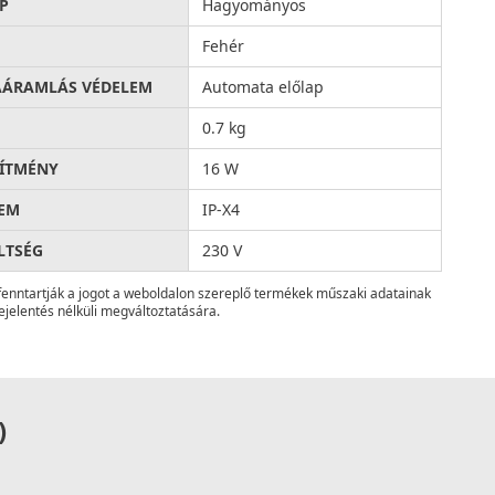
P
Hagyományos
Fehér
AÁRAMLÁS VÉDELEM
Automata előlap
0.7 kg
SÍTMÉNY
16 W
EM
IP-X4
LTSÉG
230 V
fenntartják a jogot a weboldalon szereplő termékek műszaki adatainak
ejelentés nélküli megváltoztatására.
)