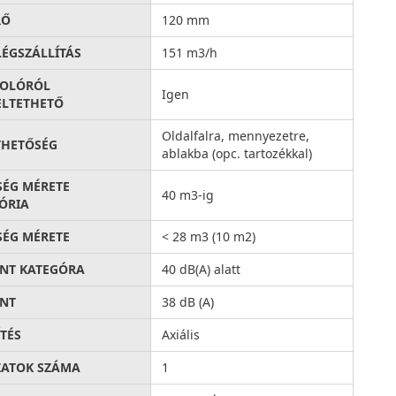
RŐ
120 mm
LÉGSZÁLLÍTÁS
151 m3/h
SOLÓRÓL
Igen
LTETHETŐ
Oldalfalra, mennyezetre,
THETŐSÉG
ablakba (opc. tartozékkal)
SÉG MÉRETE
40 m3-ig
ÓRIA
SÉG MÉRETE
< 28 m3 (10 m2)
INT KATEGÓRA
40 dB(A) alatt
INT
38 dB (A)
ÍTÉS
Axiális
ATOK SZÁMA
1