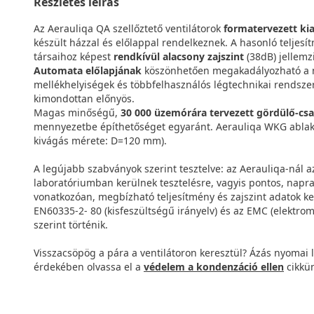
Részletes leírás
Az Aerauliqa QA szellőztető ventilátorok
formatervezett kia
készült házzal és előlappal rendelkeznek. A hasonló teljes
társaihoz képest
rendkívül alacsony zajszint
(38dB) jellemzi
Automata előlapjának
köszönhetően megakadályozható a n
mellékhelyiségek és többfelhasználós légtechnikai rendszer
kimondottan előnyös.
Magas minőségű,
30 000 üzemórára tervezett gördülő-cs
mennyezetbe építhetőséget egyaránt. Aerauliqa WKG ablakba
kivágás mérete: D=120 mm).
A legújabb szabványok szerint tesztelve: az Aerauliqa-nál a
laboratóriumban kerülnek tesztelésre, vagyis pontos, napr
vonatkozóan, megbízható teljesítmény és zajszint adatok ker
EN60335-2- 80 (kisfeszültségű irányelv) és az EMC (elektro
szerint történik.
Visszacsöpög a pára a ventilátoron keresztül? Ázás nyomai 
érdekében olvassa el a
védelem a kondenzáció ellen
cikkün