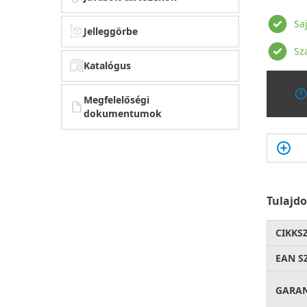
Sa
Jelleggörbe
Sz
Katalógus
Megfelelőségi
dokumentumok
Tulajd
CIKKS
EAN S
GARA