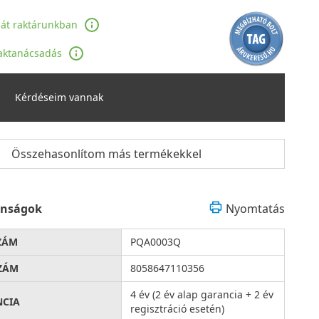
ját raktárunkban
aktanácsadás
Kérdéseim vannak
Összehasonlítom más termékekkel
onságok
Nyomtatás
ZÁM
PQA0003Q
ZÁM
8058647110356
4 év (2 év alap garancia + 2 év
NCIA
regisztráció esetén)