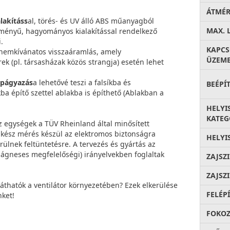
ÁTMÉ
lakításs
al, törés- és UV álló ABS műanyagból
MAX. 
ítményű, hagyományos kialakítással rendelkező
.
KAPC
emkívánatos visszaáramlás, amely
ÜZEME
ek (pl. társasházak közös strangja) esetén lehet
apágyazás
a lehetővé teszi a falsíkba és
BEÉPÍ
 építő szettel ablakba is építhető (Ablakban a
HELYI
KATEG
z egységek a TÜV Rheinland által minősített
akész mérés készül az elektromos biztonságra
HELYI
ülnek feltüntetésre. A tervezés és gyártás az
mágneses megfelelőségi) irányelvekben foglaltak
ZAJSZ
ZAJSZ
láthatók a ventilátor környezetében? Ezek elkerülése
FELÉP
ket!
FOKOZ