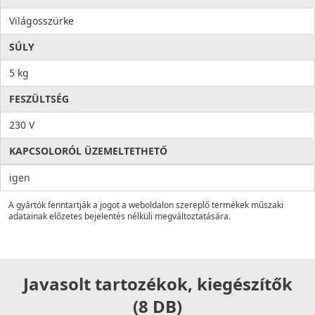
Világosszürke
SÚLY
5 kg
FESZÜLTSÉG
230 V
KAPCSOLORÓL ÜZEMELTETHETŐ
igen
A gyártók fenntartják a jogot a weboldalon szereplő termékek műszaki
adatainak előzetes bejelentés nélküli megváltoztatására.
Javasolt tartozékok, kiegészítők
(8 DB)