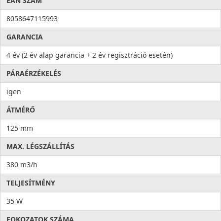
EAN SZÁM
8058647115993
GARANCIA
4 év (2 év alap garancia + 2 év regisztráció esetén)
PÁRAÉRZÉKELÉS
igen
ÁTMÉRŐ
125 mm
MAX. LÉGSZÁLLÍTÁS
380 m3/h
TELJESÍTMÉNY
35 W
FOKOZATOK SZÁMA