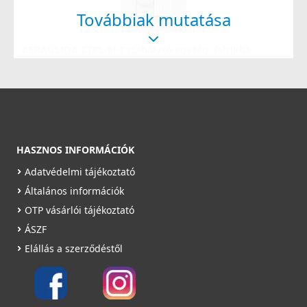
Továbbiak mutatása
AERAULIQA CTRL-M-I szabályzó egység, falsíkba
süllyeszthető
003683
27 990 Ft
Rendelésre
HASZNOS INFORMÁCIÓK
Részletek
Adatvédelmi tájékoztató
Általános információk
OTP vásárlói tájékoztató
ÁSZF
Elállás a szerződéstől
Aerauliqa SEL-3V-I szabályzó egység
003789