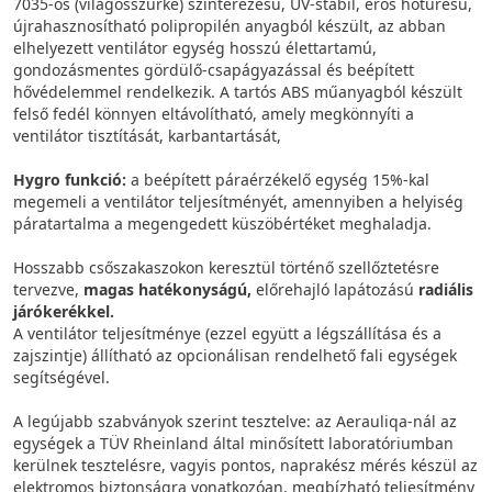
7035-ös (világosszürke) szinterezésű, UV-stabil, erős hőtűrésű,
újrahasznosítható polipropilén anyagból készült, az abban
elhelyezett ventilátor egység hosszú élettartamú,
gondozásmentes gördülő-csapágyazással és beépített
hővédelemmel rendelkezik. A tartós ABS műanyagból készült
felső fedél könnyen eltávolítható, amely megkönnyíti a
ventilátor tisztítását, karbantartását,
Hygro funkció:
a beépített páraérzékelő egység 15%-kal
megemeli a ventilátor teljesítményét, amennyiben a helyiség
páratartalma a megengedett küszöbértéket meghaladja.
Hosszabb csőszakaszokon keresztül történő szellőztetésre
tervezve,
magas hatékonyságú,
előrehajló lapátozású
radiális
járókerékkel.
A ventilátor teljesítménye (ezzel együtt a légszállítása és a
zajszintje) állítható az opcionálisan rendelhető fali egységek
segítségével.
A legújabb szabványok szerint tesztelve: az Aerauliqa-nál az
egységek a TÜV Rheinland által minősített laboratóriumban
kerülnek tesztelésre, vagyis pontos, naprakész mérés készül az
elektromos biztonságra vonatkozóan, megbízható teljesítmény