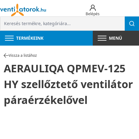
Belépés
TERMÉKEINK
MENÜ
Vissza a listához
AERAULIQA QPMEV-125
HY szellőztető ventilátor
páraérzékelővel