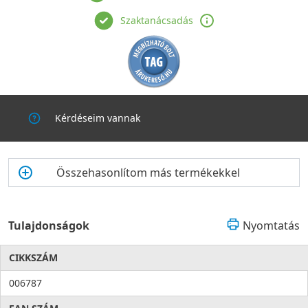
Szaktanácsadás
Kérdéseim vannak
Összehasonlítom más termékekkel
Tulajdonságok
Nyomtatás
CIKKSZÁM
006787