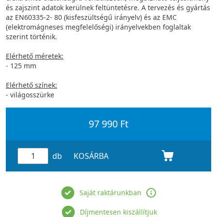
és zajszint adatok kerülnek feltüntetésre. A tervezés és gyártás
az EN60335-2- 80 (kisfeszültségű irányelv) és az EMC
(elektromágneses megfelelőségi) irányelvekben foglaltak
szerint történik.
Elérhető méretek:
- 125 mm
Elérhető színek:
- világosszürke
97 990 Ft
db
KOSÁRBA
Saját raktárunkban
Díjmentesen kiszállítjuk