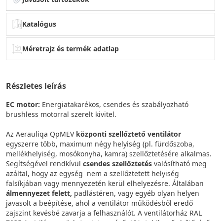
Katalógus
Méretrajz és termék adatlap
Részletes leírás
EC motor:
Energiatakarékos, csendes és szabályozható
brushless motorral szerelt kivitel.
Az Aerauliqa QpMEV
központi szellőztető ventilátor
egyszerre több, maximum négy helyiség (pl. fürdőszoba,
mellékhelyiség, mosókonyha, kamra) szellőztetésére alkalmas.
Segítségével rendkívül
csendes szellőztetés
valósítható meg
azáltal, hogy az egység nem a szellőztetett helyiség
falsíkjában vagy mennyezetén kerül elhelyezésre. Általában
álmennyezet felett,
padlástéren, vagy egyéb olyan helyen
javasolt a beépítése, ahol a ventilátor működésből eredő
zajszint kevésbé zavarja a felhasználót. A ventilátorház RAL