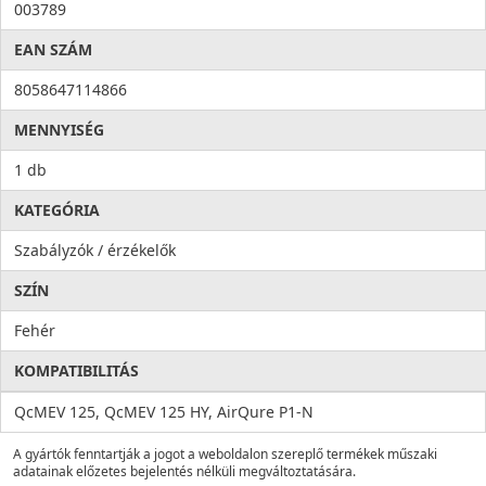
003789
EAN SZÁM
8058647114866
MENNYISÉG
1 db
KATEGÓRIA
Szabályzók / érzékelők
SZÍN
Fehér
KOMPATIBILITÁS
QcMEV 125, QcMEV 125 HY, AirQure P1-N
A gyártók fenntartják a jogot a weboldalon szereplő termékek műszaki
adatainak előzetes bejelentés nélküli megváltoztatására.