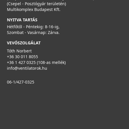
(Csepel - Posztógyár területén)
Multikomplex Budapest Kft.
NYITVA TARTÁS
Hétfőtől - Péntekig: 8-16-ig,
Szombat - Vasárnap: Zárva.
VEVŐSZOLGÁLAT
Tóth Norbert
+36 30 011 8055
+36 1 427 0325 (108-as mellék)
info@ventilatorok.hu
06-1/427-0325