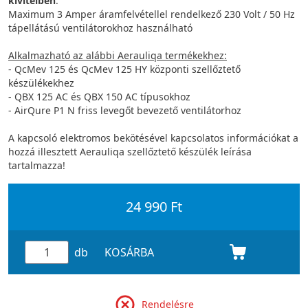
kivitelben
.
Maximum 3 Amper áramfelvétellel rendelkező 230 Volt / 50 Hz
tápellátású ventilátorokhoz használható
Alkalmazható az alábbi Aerauliqa termékekhez:
- QcMev 125 és QcMev 125 HY központi szellőztető
készülékekhez
- QBX 125 AC és QBX 150 AC típusokhoz
- AirQure P1 N friss levegőt bevezető ventilátorhoz
A kapcsoló elektromos bekötésével kapcsolatos információkat a
hozzá illesztett Aerauliqa szellőztető készülék leírása
tartalmazza!
24 990 Ft
db
KOSÁRBA
Rendelésre