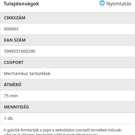
Tulajdonságok
Nyomtatás
CIKKSZÁM
000063
EAN SZÁM
5999531600290
CSOPORT
Mechanikus tartozékok
ÁTMÉRŐ
75 mm
MENNYISÉG
1 db
A gyártók fenntartják a jogot a weboldalon szereplő termékek műszaki
adatainak előzetes bejelentés nélküli megváltoztatására.