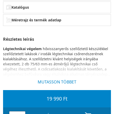
Katalógus
Méretrajz és termék adatlap
Részletes leírás
Légtechnikai végelem
hővisszanyerős szellőztető készülékkel
szellőztetett lakások / irodák légtechnikai csőrendszerének
kialakításához. A szellőztetni kívánt helyiségek irányába
elvezetett, 2 db 75/63 mm-es átmérőjű légtechnikai cső
végéhez illeszthető. A csőcsatlakozás kialakítását követően, a
végelemhez befúvásra vagy elszívásra alkalmas tányérszelep
(125 mm-es csatlakozással), vagy állítható keresztmetszetű
MUTASSON TÖBBET
Aerauliqa design végelem illeszthető.
19 990 Ft