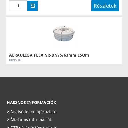
Részletek
AERAULIQA FLEX NR-DN75/63mm L5Om
001536
79 990 Ft
Saját raktárunkban
Részletek
HASZNOS INFORMÁCIÓK
Adatvédelmi tájékoztató
Általános információk
OTP vásárlói tájékoztató