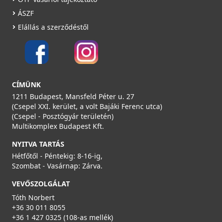
ÁSZF
AERAULIQA KORB 75 'O' gyűrű DN75/63 mm (10 db)
Elállás a szerződéstől
000060
6 190 Ft
Saját raktárunkban
CÍMÜNK
Részletek
1211 Budapest, Mansfeld Péter u. 27
(Csepel XXI. kerület, a volt Bajáki Ferenc utca)
(Csepel - Posztógyár területén)
Multikomplex Budapest Kft.
NYITVA TARTÁS
Hétfőtől - Péntekig: 8-16-ig,
Szombat - Vasárnap: Zárva.
VEVŐSZOLGÁLAT
Tóth Norbert
+36 30 011 8055
+36 1 427 0325 (108-as mellék)