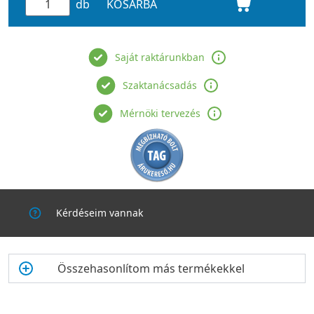
db
KOSÁRBA
Saját raktárunkban
Szaktanácsadás
Mérnöki tervezés
Kérdéseim vannak
Összehasonlítom más termékekkel