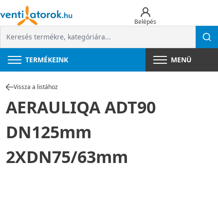
Belépés
TERMÉKEINK
MENÜ
Vissza a listához
AERAULIQA ADT90
DN125mm
2XDN75/63mm