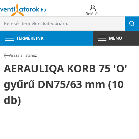
Belépés
TERMÉKEINK
MENÜ
Vissza a listához
AERAULIQA KORB 75 'O'
gyűrű DN75/63 mm (10
db)