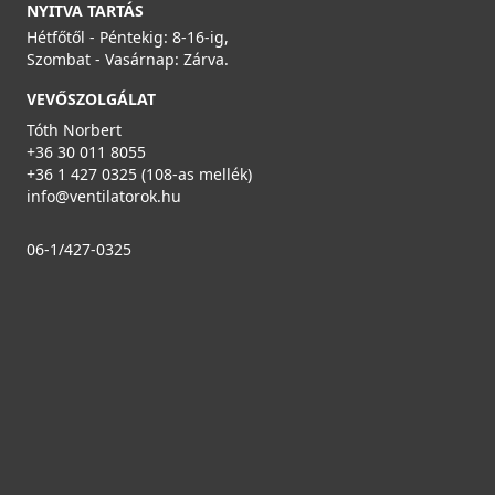
NYITVA TARTÁS
Hétfőtől - Péntekig: 8-16-ig,
Szombat - Vasárnap: Zárva.
VEVŐSZOLGÁLAT
Tóth Norbert
+36 30 011 8055
+36 1 427 0325 (108-as mellék)
info@ventilatorok.hu
06-1/427-0325