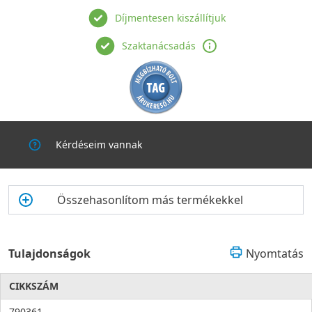
Díjmentesen kiszállítjuk
Szaktanácsadás
Kérdéseim vannak
Összehasonlítom más termékekkel
Tulajdonságok
Nyomtatás
CIKKSZÁM
790361