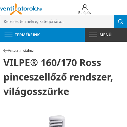
Belépés
TERMÉKEINK
MENÜ
Vissza a listához
VILPE® 160/170 Ross
pinceszellőző rendszer,
világosszürke