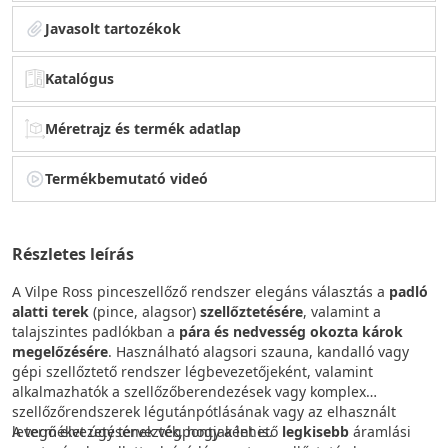
Javasolt tartozékok
Katalógus
Méretrajz és termék adatlap
Termékbemutató videó
Részletes leírás
A Vilpe Ross pinceszellőző rendszer elegáns választás a
padló
alatti terek
(pince, alagsor)
szellőztetésére
, valamint a
talajszintes padlókban a
pára és nedvesség okozta károk
megelőzésére
. Használható alagsori szauna, kandalló vagy
gépi szellőztető rendszer légbevezetőjeként, valamint
alkalmazhatók a szellőzőberendezések vagy komplex
szellőzőrendszerek légutánpótlásának vagy az elhasznált
levegő elvezetésének végpontjaként is.
A terméket úgy tervezték, hogy a lehető
legkisebb
áramlási