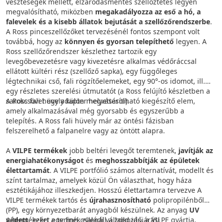
veszteségek mellett, elzáródásmentes szellőztetés legyen
megvalósítható, miközben
megakadályozza az eső a hó, a
falevelek és a kisebb állatok bejutását a szellőzőrendszerbe
.
A Ross pinceszellőzőket tervezésénél fontos szempont volt
továbbá, hogy az
könnyen és gyorsan telepíthető
legyen. A
Ross szellőzőrendszer készlethez tartozik egy
levegőbevezetésre vagy kivezetésre alkalmas védőráccsal
ellátott kültéri rész (szellőző sapka), egy függőleges
légtechnikai cső, fali rögzítőelemeket, egy 90°-os idomot, ill.
egy részletes szerelési útmutatót (a Ross felújító készletben a
sarokcsövet egy adapter helyettesíti).
A Ross fali hüvely külön megvásárolható kiegészítő elem,
amely alkalmazásával még gyorsabb és egyszerűbb a
telepítés. A Ross fali hüvely már az öntési fázisban
felszerelhető a falpanelre vagy az öntött alapra.
A
VILPE termékek
jobb beltéri levegőt teremtenek,
javítják az
energiahatékonyságot
és
meghosszabbítják az épületek
élettartamát
. A VILPE portfólió számos alternatívát, modellt és
színt tartalmaz, amelyek közül Ön választhat, hogy háza
esztétikájához illeszkedjen. Hosszú élettartamra tervezve A
VILPE termékek tartós és
újrahasznosítható
polipropilénből
(PP), egy környezetbarát anyagból készülnek. Az anyag
UV
védett
A termékeket egy finn családi vállalkozás, a VILPE gyártja,
, ezért a termék ellenáll a zord időjárási