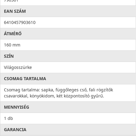
EAN SZÁM
6410457903610
ÁTMÉRŐ
160 mm
SZÍN
Világosszürke
CSOMAG TARTALMA
Csomag tartalma: sapka, függőleges cső, fali rögzítők
csavarokkal, könyökidom, két központosító gyűrű.
MENNYISÉG
1 db
GARANCIA