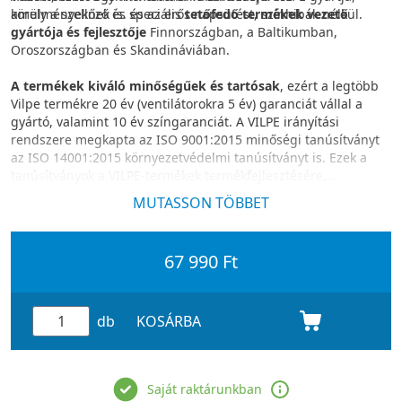
körülményeknek is. és az erős napsütést, színhibák nélkül.
amely a szellőző és speciális
tetőfedő termékek vezető
gyártója és fejlesztője
Finnországban, a Baltikumban,
Oroszországban és Skandináviában.
A termékek kiváló minőségűek és tartósak
, ezért a legtöbb
Vilpe termékre 20 év (ventilátorokra 5 év) garanciát vállal a
gyártó, valamint 10 év színgaranciát. A VILPE irányítási
rendszere megkapta az ISO 9001:2015 minőségi tanúsítványt
az ISO 14001:2015 környezetvédelmi tanúsítványt is. Ezek a
tanúsítványok a VILPE-termékek termékfejlesztésére,
gyártására és értékesítésére vonatkoznak.
MUTASSON TÖBBET
67 990 Ft
db
KOSÁRBA
Saját raktárunkban