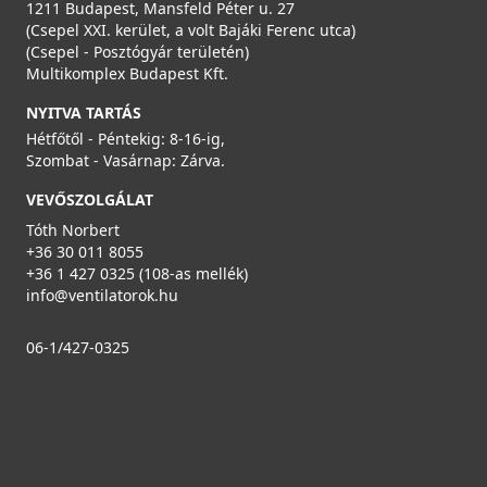
1211 Budapest, Mansfeld Péter u. 27
(Csepel XXI. kerület, a volt Bajáki Ferenc utca)
(Csepel - Posztógyár területén)
Multikomplex Budapest Kft.
NYITVA TARTÁS
Hétfőtől - Péntekig: 8-16-ig,
Szombat - Vasárnap: Zárva.
VEVŐSZOLGÁLAT
Tóth Norbert
+36 30 011 8055
+36 1 427 0325 (108-as mellék)
info@ventilatorok.hu
06-1/427-0325