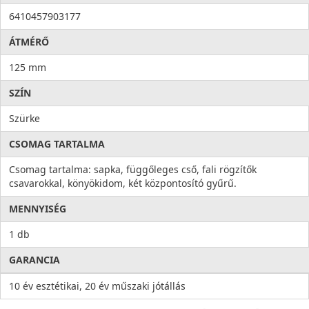
6410457903177
ÁTMÉRŐ
125 mm
SZÍN
Szürke
CSOMAG TARTALMA
Csomag tartalma: sapka, függőleges cső, fali rögzítők
csavarokkal, könyökidom, két központosító gyűrű.
MENNYISÉG
1 db
GARANCIA
10 év esztétikai, 20 év műszaki jótállás