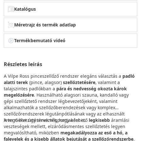
Katalógus
Méretrajz és termék adatlap
Termékbemutató videó
Részletes leírás
A Vilpe Ross pinceszellőző rendszer elegáns választás a
padló
alatti terek
(pince, alagsor)
szellőztetésére
, valamint a
talajszintes padlókban a
pára és nedvesség okozta károk
megelőzésére
. Használható alagsori szauna, kandalló vagy
gépi szellőztető rendszer légbevezetőjeként, valamint
alkalmazhatók a szellőzőberendezések vagy komplex
szellőzőrendszerek légutánpótlásának vagy az elhasznált
levegő elvezetésének végpontjaként is.
A terméket úgy tervezték, hogy a lehető
legkisebb
áramlási
veszteségek mellett, elzáródásmentes szellőztetés legyen
megvalósítható, miközben
megakadályozza az eső a hó, a
falevelek és a kisebb állatok bejutását a szellőzőrendszerbe
.