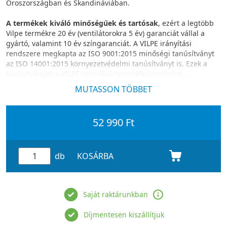
Oroszországban és Skandináviában.
A termékek kiváló minőségűek és tartósak
, ezért a legtöbb
Vilpe termékre 20 év (ventilátorokra 5 év) garanciát vállal a
gyártó, valamint 10 év színgaranciát. A VILPE irányítási
rendszere megkapta az ISO 9001:2015 minőségi tanúsítványt
az ISO 14001:2015 környezetvédelmi tanúsítványt is. Ezek a
tanúsítványok a VILPE-termékek termékfejlesztésére,
gyártására és értékesítésére vonatkoznak.
MUTASSON TÖBBET
52 990 Ft
db
KOSÁRBA
Saját raktárunkban
Díjmentesen kiszállítjuk