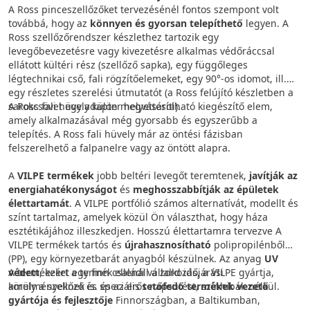
A Ross pinceszellőzőket tervezésénél fontos szempont volt
továbbá, hogy az
könnyen és gyorsan telepíthető
legyen. A
Ross szellőzőrendszer készlethez tartozik egy
levegőbevezetésre vagy kivezetésre alkalmas védőráccsal
ellátott kültéri rész (szellőző sapka), egy függőleges
légtechnikai cső, fali rögzítőelemeket, egy 90°-os idomot, ill.
egy részletes szerelési útmutatót (a Ross felújító készletben a
sarokcsövet egy adapter helyettesíti).
A Ross fali hüvely külön megvásárolható kiegészítő elem,
amely alkalmazásával még gyorsabb és egyszerűbb a
telepítés. A Ross fali hüvely már az öntési fázisban
felszerelhető a falpanelre vagy az öntött alapra.
A
VILPE termékek
jobb beltéri levegőt teremtenek,
javítják az
energiahatékonyságot
és
meghosszabbítják az épületek
élettartamát
. A VILPE portfólió számos alternatívát, modellt és
színt tartalmaz, amelyek közül Ön választhat, hogy háza
esztétikájához illeszkedjen. Hosszú élettartamra tervezve A
VILPE termékek tartós és
újrahasznosítható
polipropilénből
(PP), egy környezetbarát anyagból készülnek. Az anyag
UV
védett
A termékeket egy finn családi vállalkozás, a VILPE gyártja,
, ezért a termék ellenáll a zord időjárási
körülményeknek is. és az erős napsütést, színhibák nélkül.
amely a szellőző és speciális
tetőfedő termékek vezető
gyártója és fejlesztője
Finnországban, a Baltikumban,