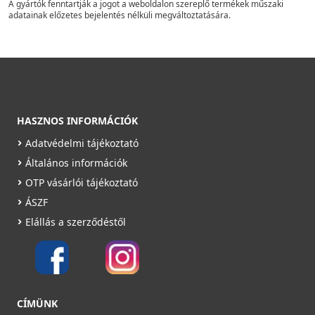
A gyártók fenntartják a jogot a weboldalon szereplő termékek műszaki
adatainak előzetes bejelentés nélküli megváltoztatására.
HASZNOS INFORMÁCIÓK
Adatvédelmi tájékoztató
Általános információk
OTP vásárlói tájékoztató
ÁSZF
Elállás a szerződéstől
CÍMÜNK