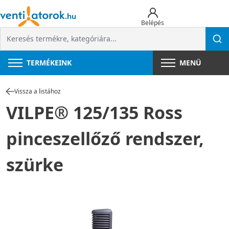
Belépés
TERMÉKEINK
MENÜ
Vissza a listához
VILPE® 125/135 Ross
pinceszellőző rendszer,
szürke