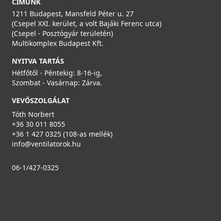
CÍMÜNK
1211 Budapest, Mansfeld Péter u. 27
(Csepel XXI. kerület, a volt Bajáki Ferenc utca)
(Csepel - Posztógyár területén)
Multikomplex Budapest Kft.
NYITVA TARTÁS
Hétfőtől - Péntekig: 8-16-ig,
Szombat - Vasárnap: Zárva.
VEVŐSZOLGÁLAT
Tóth Norbert
+36 30 011 8055
+36 1 427 0325 (108-as mellék)
info@ventilatorok.hu
06-1/427-0325