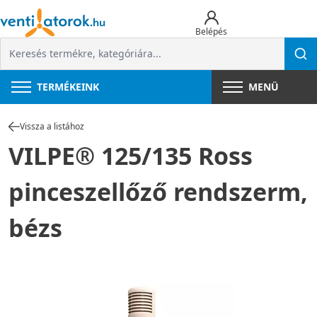
Belépés
TERMÉKEINK
MENÜ
Vissza a listához
VILPE® 125/135 Ross
pinceszellőző rendszerm,
bézs