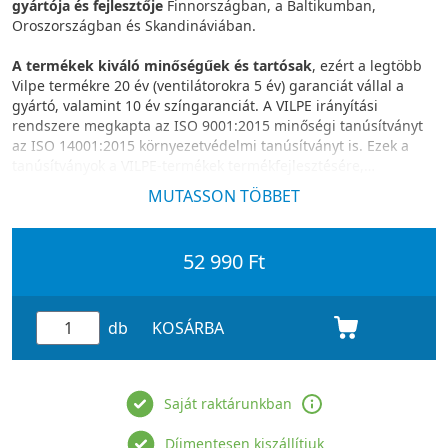
gyártója és fejlesztője
Finnországban, a Baltikumban,
Oroszországban és Skandináviában.
A termékek kiváló minőségűek és tartósak
, ezért a legtöbb
Vilpe termékre 20 év (ventilátorokra 5 év) garanciát vállal a
gyártó, valamint 10 év színgaranciát. A VILPE irányítási
rendszere megkapta az ISO 9001:2015 minőségi tanúsítványt
az ISO 14001:2015 környezetvédelmi tanúsítványt is. Ezek a
tanúsítványok a VILPE-termékek termékfejlesztésére,
gyártására és értékesítésére vonatkoznak.
MUTASSON TÖBBET
52 990 Ft
db
KOSÁRBA
Saját raktárunkban
Díjmentesen kiszállítjuk