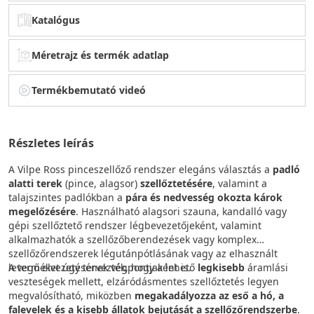
Katalógus
Méretrajz és termék adatlap
Termékbemutató videó
Részletes leírás
A Vilpe Ross pinceszellőző rendszer elegáns választás a
padló
alatti terek
(pince, alagsor)
szellőztetésére
, valamint a
talajszintes padlókban a
pára és nedvesség okozta károk
megelőzésére
. Használható alagsori szauna, kandalló vagy
gépi szellőztető rendszer légbevezetőjeként, valamint
alkalmazhatók a szellőzőberendezések vagy komplex
szellőzőrendszerek légutánpótlásának vagy az elhasznált
levegő elvezetésének végpontjaként is.
A terméket úgy tervezték, hogy a lehető
legkisebb
áramlási
veszteségek mellett, elzáródásmentes szellőztetés legyen
megvalósítható, miközben
megakadályozza az eső a hó, a
falevelek és a kisebb állatok bejutását a szellőzőrendszerbe
.