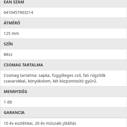
EAN SZÁM
6410457903214
ÁTMÉRŐ
125 mm
SZÍN
Bézs
CSOMAG TARTALMA
Csomag tartalma: sapka, függőleges cső, fali rögzítők
csavarokkal, könyökidom, két központosító gyűrű.
MENNYISÉG
1 db
GARANCIA
10 év esztétikai, 20 év műszaki jótállás