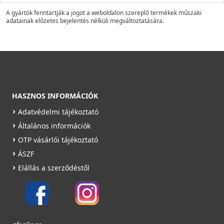
A gyártók fenntartják a jogot a weboldalon szereplő termékek műszaki
adatainak előzetes bejelentés nélküli megváltoztatására.
HASZNOS INFORMÁCIÓK
Adatvédelmi tájékoztató
Általános információk
OTP vásárlói tájékoztató
ÁSZF
Elállás a szerződéstől