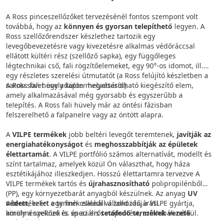
A Ross pinceszellőzőket tervezésénél fontos szempont volt
továbbá, hogy az
könnyen és gyorsan telepíthető
legyen. A
Ross szellőzőrendszer készlethez tartozik egy
levegőbevezetésre vagy kivezetésre alkalmas védőráccsal
ellátott kültéri rész (szellőző sapka), egy függőleges
légtechnikai cső, fali rögzítőelemeket, egy 90°-os idomot, ill.
egy részletes szerelési útmutatót (a Ross felújító készletben a
sarokcsövet egy adapter helyettesíti).
A Ross fali hüvely külön megvásárolható kiegészítő elem,
amely alkalmazásával még gyorsabb és egyszerűbb a
telepítés. A Ross fali hüvely már az öntési fázisban
felszerelhető a falpanelre vagy az öntött alapra.
A
VILPE termékek
jobb beltéri levegőt teremtenek,
javítják az
energiahatékonyságot
és
meghosszabbítják az épületek
élettartamát
. A VILPE portfólió számos alternatívát, modellt és
színt tartalmaz, amelyek közül Ön választhat, hogy háza
esztétikájához illeszkedjen. Hosszú élettartamra tervezve A
VILPE termékek tartós és
újrahasznosítható
polipropilénből
(PP), egy környezetbarát anyagból készülnek. Az anyag
UV
védett
A termékeket egy finn családi vállalkozás, a VILPE gyártja,
, ezért a termék ellenáll a zord időjárási
körülményeknek is. és az erős napsütést, színhibák nélkül.
amely a szellőző és speciális
tetőfedő termékek vezető