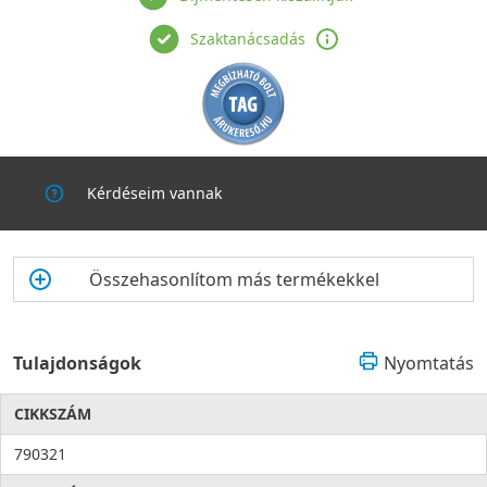
Szaktanácsadás
Kérdéseim vannak
Összehasonlítom más termékekkel
Tulajdonságok
Nyomtatás
CIKKSZÁM
790321